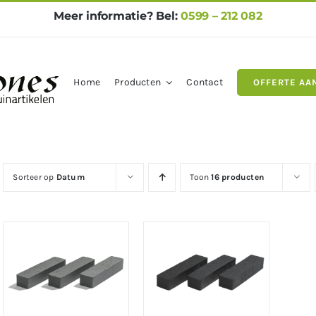
Meer informatie? Bel:
0599 – 212 082
Home
Producten
Contact
OFFERTE AA
gels
Natuursteen
Betontegel
Sorteer op
Datum
Toon
16 producten