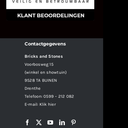
weten wat u als klant van ons en
onze diensten vindt.
Contactgegevens
Bricks and Stones
Voorbosweg 15
(winkel en showtuin)
9528 TA BUINEN
Drenthe
Telefoon:
0599 – 212 082
E-mail:
Klik hier