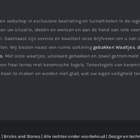
en webshop in exclusieve bestrating en tuinartikelen in de re
an uw situatie, ideeën en wensen en aan de hand van vele vo
. Daarnaast zijn service en kwaliteit onze drijfveren om u van d
aten. Wij bieden naast een ruime sortering
gebakken Waaltjes
,
d
ls
. Met onze waaltjes, uiteraard gebakken en zowel getrommeld 
een fraai terras met keramische tegels. Terrastegels van keramis
choon te maken en worden niet glad, wat uw eigen veiligheid te
| Bricks and Stones | Alle rechten onder voorbehoud | Design en techn