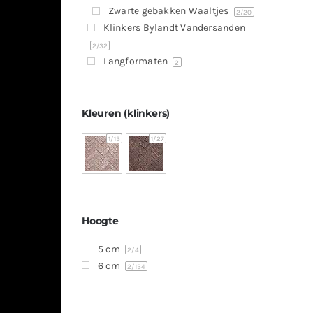
Zwarte gebakken Waaltjes
2
/20
Klinkers Bylandt Vandersanden
2
/32
Langformaten
2
Kleuren (klinkers)
1
/13
1
/27
Hoogte
5 cm
2
/4
6 cm
2
/134