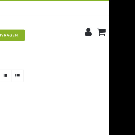
NVRAGEN
s
Siergrind