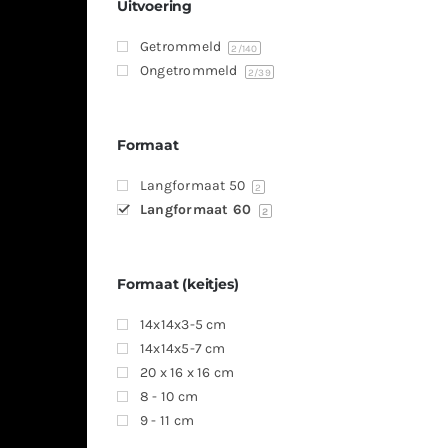
Uitvoering
Getrommeld
2
/140
Ongetrommeld
2
/39
Formaat
Langformaat 50
2
Langformaat 60
2
Formaat (keitjes)
14x14x3-5 cm
14x14x5-7 cm
20 x 16 x 16 cm
8 - 10 cm
9 - 11 cm