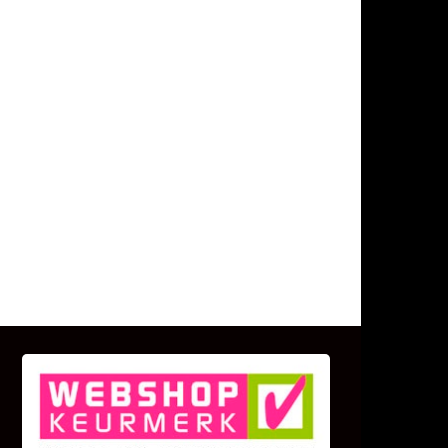
KLANT BEOORDELINGEN
We zijn er zeer op gesteld om te