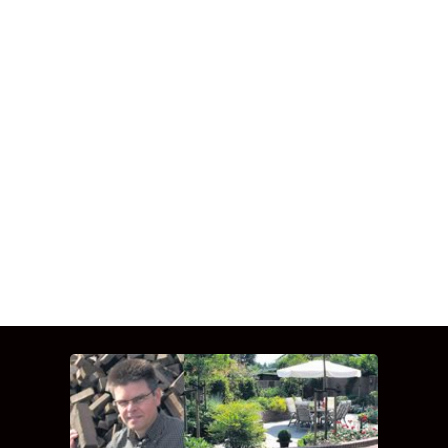
INTERVIEW MET HANS
BOEREMA
Hoe Bricks and Stones ontstaan is en