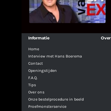
deelname van Bricks and Stones aan
dit programma.
Informatie
Over
Home
Interview met Hans Boerema
Contact
Openingstijden
F.A.Q.
Tips
Over ons
Onze bestelprocedure in beeld
Proefmonsterservice