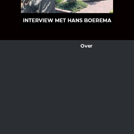
wat Hans Boerema motiveert in de
wereld van klinkers en tegels!
Over