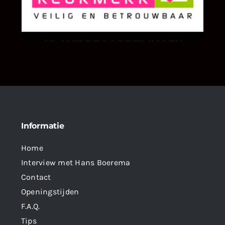
We zijn er zeer op gesteld om te weten wat u
als klant van ons en onze diensten vindt.
Informatie
Home
Interview met Hans Boerema
Contact
Openingstijden
F.A.Q.
Tips