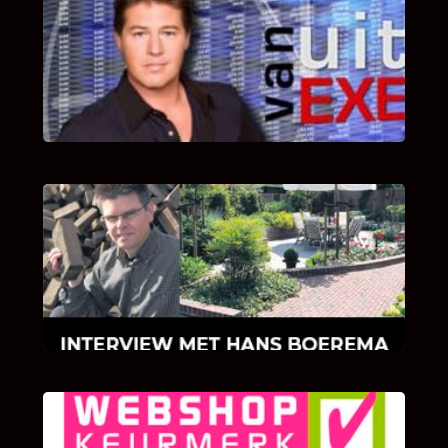
UITSTEL VAN EXECUTIE
Bekijk hier de fragmenten van de deelname
van Bricks and Stones aan dit programma.
INTERVIEW MET HANS BOEREMA
Hoe Bricks and Stones ontstaan is en wat
Hans Boerema motiveert in de wereld van
klinkers en tegels!
KLANT BEOORDELINGEN