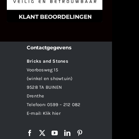
weten wat u als klant van ons en
onze diensten vindt.
Contactgegevens
Bricks and Stones
Voorbosweg 15
(winkel en showtuin)
9528 TA BUINEN
Drenthe
Telefoon:
0599 – 212 082
E-mail:
Klik hier