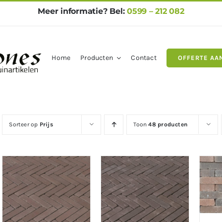
Meer informatie? Bel:
0599 – 212 082
Home
Producten
Contact
OFFERTE AA
gels
Natuursteen
Betontegel
Sorteer op
Prijs
Toon
48 producten