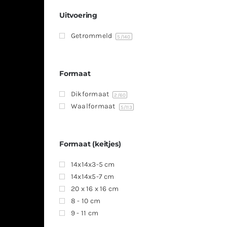
Uitvoering
Getrommeld
5
/140
Formaat
Dikformaat
2
/60
Waalformaat
5
/113
Formaat (keitjes)
14x14x3-5 cm
14x14x5-7 cm
20 x 16 x 16 cm
8 - 10 cm
9 - 11 cm