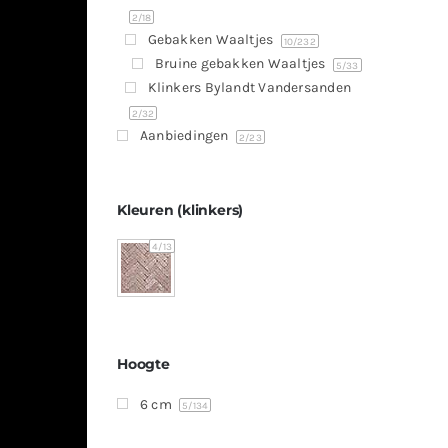
2
/18
Gebakken Waaltjes
10
/232
Bruine gebakken Waaltjes
5
/33
Klinkers Bylandt Vandersanden
2
/32
Aanbiedingen
2
/23
Kleuren (klinkers)
4
/13
Hoogte
6 cm
5
/134