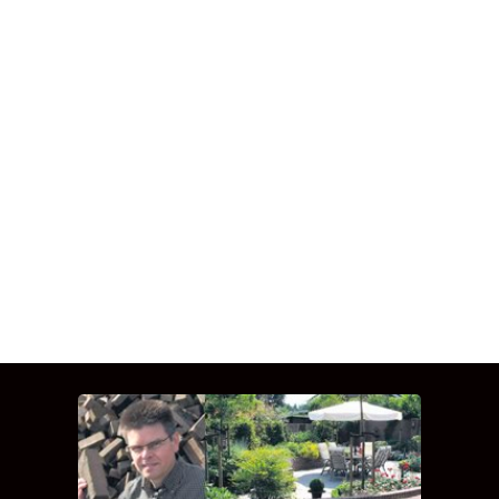
INTERVIEW MET HANS
BOEREMA
Hoe Bricks and Stones ontstaan is en