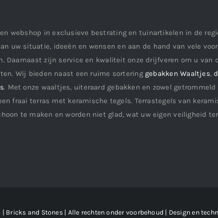
en webshop in exclusieve bestrating en tuinartikelen in de re
an uw situatie, ideeën en wensen en aan de hand van vele vo
. Daarnaast zijn service en kwaliteit onze drijfveren om u van d
aten. Wij bieden naast een ruime sortering
gebakken Waaltjes
,
d
ls
. Met onze waaltjes, uiteraard gebakken en zowel getrommeld 
een fraai terras met keramische tegels. Terrastegels van keramis
choon te maken en worden niet glad, wat uw eigen veiligheid te
| Bricks and Stones | Alle rechten onder voorbehoud | Design en techn