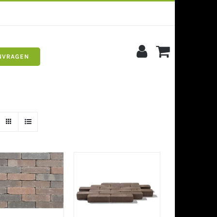
NVRAGEN
s
Siergrind