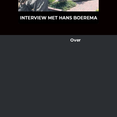
wat Hans Boerema motiveert in de
wereld van klinkers en tegels!
Over