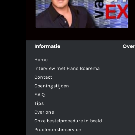
deelname van Bricks and Stones aan
dit programma.
Informatie
Over
Home
Interview met Hans Boerema
Contact
Openingstijden
F.A.Q.
Tips
Over ons
Onze bestelprocedure in beeld
Proefmonsterservice