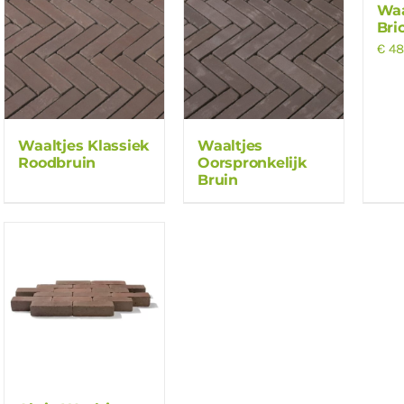
Waa
Bri
€
48
Waaltjes Klassiek
Waaltjes
Roodbruin
Oorspronkelijk
Bruin