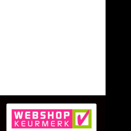
KLANT BEOORDELINGEN
We zijn er zeer op gesteld om te