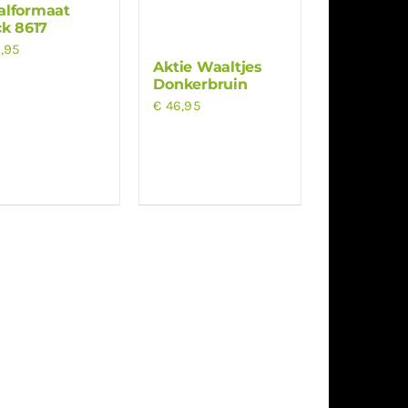
lformaat
ck 8617
,95
Aktie Waaltjes
Donkerbruin
€
46,95