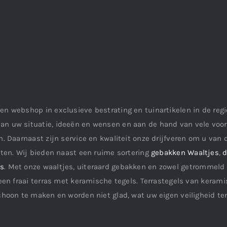
en webshop in exclusieve bestrating en tuinartikelen in de re
an uw situatie, ideeën en wensen en aan de hand van vele vo
. Daarnaast zijn service en kwaliteit onze drijfveren om u van d
aten. Wij bieden naast een ruime sortering
gebakken Waaltjes
,
d
ls
. Met onze waaltjes, uiteraard gebakken en zowel getrommeld 
een fraai terras met keramische tegels. Terrastegels van keramis
choon te maken en worden niet glad, wat uw eigen veiligheid te