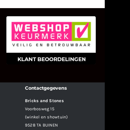
KLANT BEOORDELINGEN
We zijn er zeer op gesteld om te
weten wat u als klant van ons en
onze diensten vindt.
Contactgegevens
Bricks and Stones
Voorbosweg 15
(winkel en showtuin)
9528 TA BUINEN