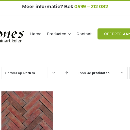
Meer informatie? Bel:
0599 – 212 082
Home
Producten
Contact
OFFERTE AA
gels
Natuursteen
Betontegel
Sorteer op
Datum
Toon
32 producten