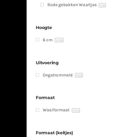
Rode gebakken Waaltjes
1
/19
Hoogte
6 cm
1
/134
Uitvoering
Ongetrommeld
1
/39
Formaat
Waalformaat
1
/113
Formaat (keitjes)