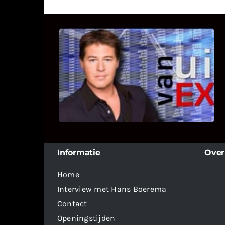
UITSTEL VAN EXECUTIE
Bekijk hier de fragmenten van de
deelname van Bricks and Stones aan
dit programma.
Informatie
Over
Home
Interview met Hans Boerema
Contact
Openingstijden