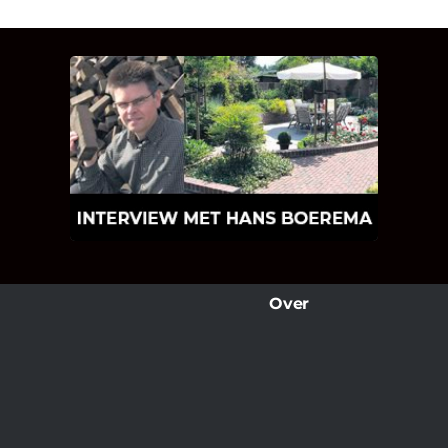
INTERVIEW MET HANS
BOEREMA
Hoe Bricks and Stones ontstaan is en
wat Hans Boerema motiveert in de
wereld van klinkers en tegels!
Over