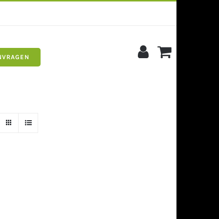
NVRAGEN
s
Siergrind