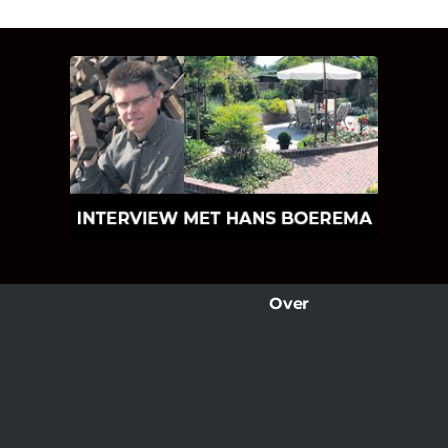
INTERVIEW MET HANS
BOEREMA
Hoe Bricks and Stones ontstaan is en
wat Hans Boerema motiveert in de
wereld van klinkers en tegels!
Over