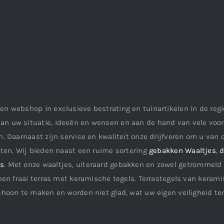
en webshop in exclusieve bestrating en tuinartikelen in de re
an uw situatie, ideeën en wensen en aan de hand van vele vo
. Daarnaast zijn service en kwaliteit onze drijfveren om u van d
aten. Wij bieden naast een ruime sortering
gebakken Waaltjes
,
d
ls
. Met onze waaltjes, uiteraard gebakken en zowel getrommeld 
een fraai terras met keramische tegels. Terrastegels van keramis
choon te maken en worden niet glad, wat uw eigen veiligheid te