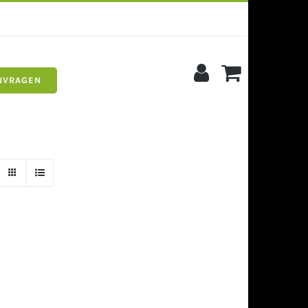
NVRAGEN
s
Siergrind