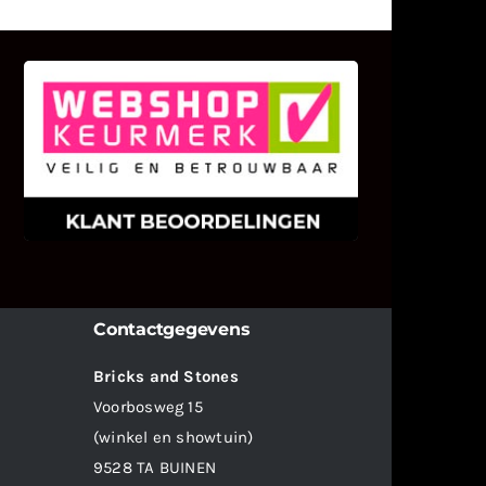
KLANT BEOORDELINGEN
We zijn er zeer op gesteld om te
weten wat u als klant van ons en
onze diensten vindt.
Contactgegevens
Bricks and Stones
Voorbosweg 15
(winkel en showtuin)
9528 TA BUINEN