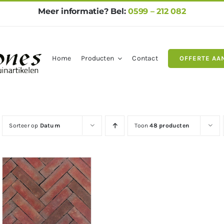
Meer informatie? Bel:
0599 – 212 082
Home
Producten
Contact
OFFERTE AA
gels
Natuursteen
Betontegel
Sorteer op
Datum
Toon
48 producten