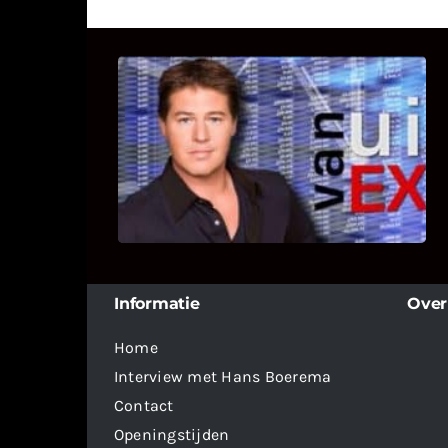
UITSTEL VAN EXECUTIE
Bekijk hier de fragmenten van de
deelname van Bricks and Stones aan
dit programma.
Informatie
Over
Home
Interview met Hans Boerema
Contact
Openingstijden