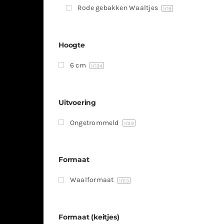
Rode gebakken Waaltjes
1
/19
Hoogte
6 cm
1
/134
Uitvoering
Ongetrommeld
1
/39
Formaat
Waalformaat
1
/113
Formaat (keitjes)