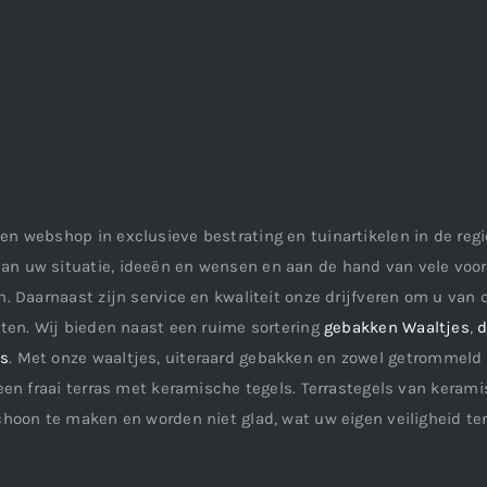
en webshop in exclusieve bestrating en tuinartikelen in de re
an uw situatie, ideeën en wensen en aan de hand van vele vo
. Daarnaast zijn service en kwaliteit onze drijfveren om u van d
aten. Wij bieden naast een ruime sortering
gebakken Waaltjes
,
d
ls
. Met onze waaltjes, uiteraard gebakken en zowel getrommeld 
een fraai terras met keramische tegels. Terrastegels van keramis
choon te maken en worden niet glad, wat uw eigen veiligheid te