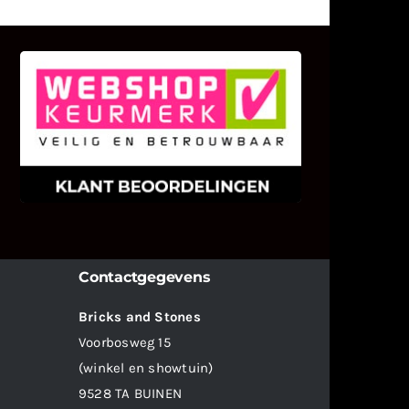
KLANT BEOORDELINGEN
We zijn er zeer op gesteld om te
weten wat u als klant van ons en
onze diensten vindt.
Contactgegevens
Bricks and Stones
Voorbosweg 15
(winkel en showtuin)
9528 TA BUINEN