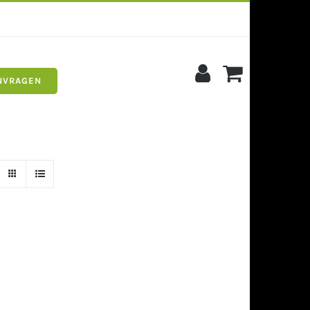
NVRAGEN
s
Siergrind