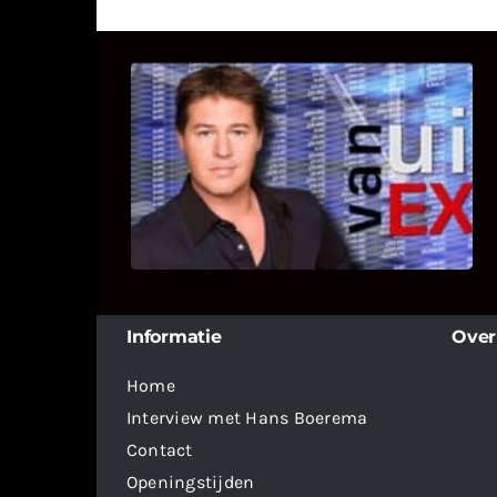
UITSTEL VAN EXECUTIE
Bekijk hier de fragmenten van de
deelname van Bricks and Stones aan
dit programma.
Informatie
Over
Home
Interview met Hans Boerema
Contact
Openingstijden