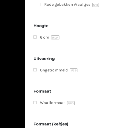
Rode gebakken Waaltjes
1
/19
Hoogte
6 cm
1
/134
Uitvoering
Ongetrommeld
1
/39
Formaat
Waalformaat
1
/113
Formaat (keitjes)