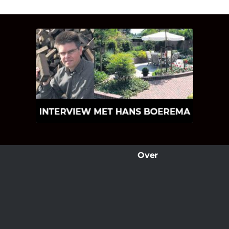
INTERVIEW MET HANS
BOEREMA
Hoe Bricks and Stones ontstaan is en
wat Hans Boerema motiveert in de
wereld van klinkers en tegels!
Over