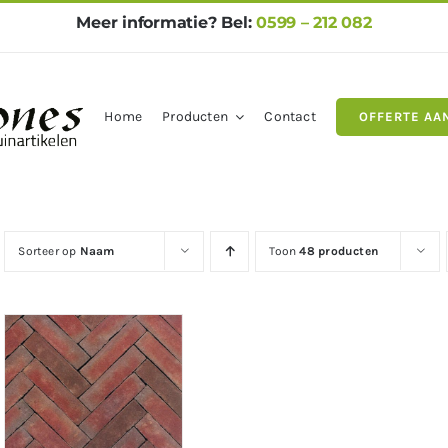
Meer informatie? Bel:
0599 – 212 082
Home
Producten
Contact
OFFERTE AA
gels
Natuursteen
Betontegel
Sorteer op
Naam
Toon
48 producten