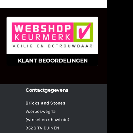
KLANT BEOORDELINGEN
We zijn er zeer op gesteld om te
weten wat u als klant van ons en
onze diensten vindt.
Contactgegevens
Bricks and Stones
Voorbosweg 15
(winkel en showtuin)
9528 TA BUINEN