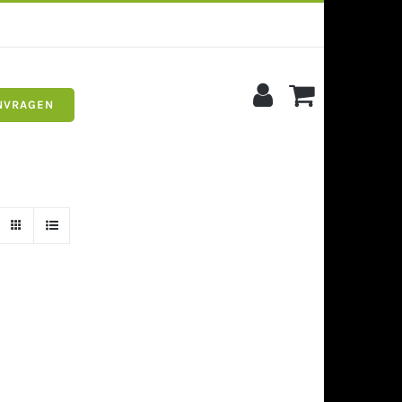
NVRAGEN
s
Siergrind