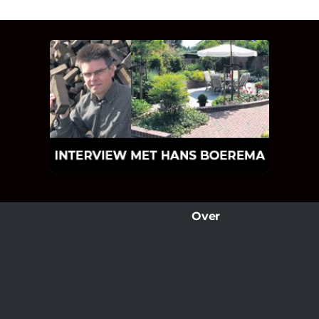
INTERVIEW MET HANS
BOEREMA
Hoe Bricks and Stones ontstaan is en
wat Hans Boerema motiveert in de
wereld van klinkers en tegels!
Over