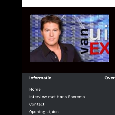
UITSTEL VAN EXECUTIE
Bekijk hier de fragmenten van de
deelname van Bricks and Stones aan
dit programma.
Informatie
Over
Home
Interview met Hans Boerema
Contact
Openingstijden