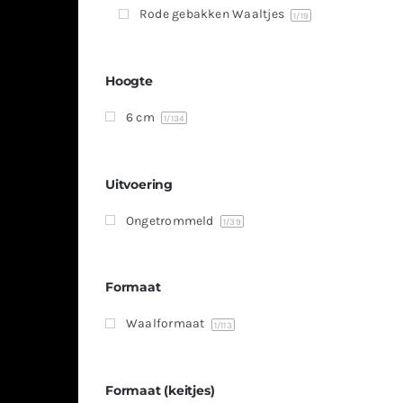
Rode gebakken Waaltjes
1
/19
Hoogte
6 cm
1
/134
Uitvoering
Ongetrommeld
1
/39
Formaat
Waalformaat
1
/113
Formaat (keitjes)