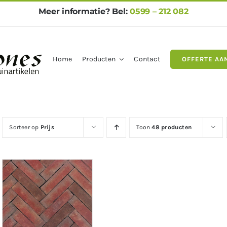
Meer informatie? Bel:
0599 – 212 082
Home
Producten
Contact
OFFERTE AA
gels
Natuursteen
Betontegel
Sorteer op
Prijs
Toon
48 producten