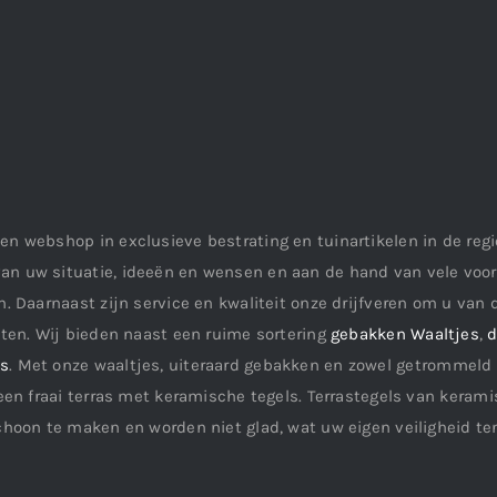
en webshop in exclusieve bestrating en tuinartikelen in de re
an uw situatie, ideeën en wensen en aan de hand van vele vo
. Daarnaast zijn service en kwaliteit onze drijfveren om u van d
aten. Wij bieden naast een ruime sortering
gebakken Waaltjes
,
d
ls
. Met onze waaltjes, uiteraard gebakken en zowel getrommeld 
een fraai terras met keramische tegels. Terrastegels van keramis
choon te maken en worden niet glad, wat uw eigen veiligheid te