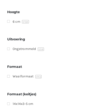
Producten
Contact
Hoogte
6 cm
Offerte aanvragen
1
/134
Uitvoering
Ongetrommeld
1
/39
Formaat
Waalformaat
1
/113
Formaat (keitjes)
14x14x3-5 cm