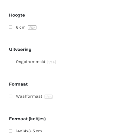
Producten
Contact
Hoogte
6 cm
Offerte aanvragen
1
/134
Uitvoering
Ongetrommeld
1
/39
Formaat
Waalformaat
1
/113
Formaat (keitjes)
14x14x3-5 cm