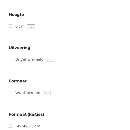
Producten
Contact
Hoogte
6 cm
Offerte aanvragen
1
/134
Uitvoering
Ongetrommeld
1
/39
Formaat
Waalformaat
1
/113
Formaat (keitjes)
14x14x3-5 cm