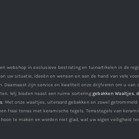
en webshop in exclusieve bestrating en tuinartikelen in de re
an uw situatie, ideeën en wensen en aan de hand van vele vo
. Daarnaast zijn service en kwaliteit onze drijfveren om u van d
aten. Wij bieden naast een ruime sortering
gebakken Waaltjes
,
d
ls
. Met onze waaltjes, uiteraard gebakken en zowel getrommeld 
een fraai terras met keramische tegels. Terrastegels van keramis
choon te maken en worden niet glad, wat uw eigen veiligheid te