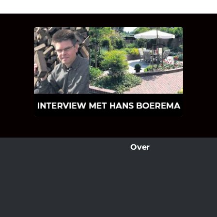
INTERVIEW MET HANS
BOEREMA
Hoe Bricks and Stones ontstaan is en
wat Hans Boerema motiveert in de
wereld van klinkers en tegels!
Over