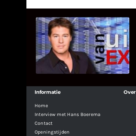
UITSTEL VAN EXECUTIE
Bekijk hier de fragmenten van de
deelname van Bricks and Stones aan
dit programma.
Informatie
Over
Home
Interview met Hans Boerema
Contact
Openingstijden