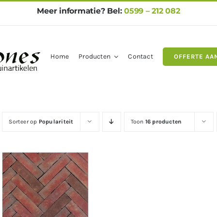
Meer informatie? Bel:
0599 – 212 082
Home
Producten
Contact
OFFERTE AA
gels
Natuursteen
Betontegel
Sorteer op
Populariteit
Toon
16 producten