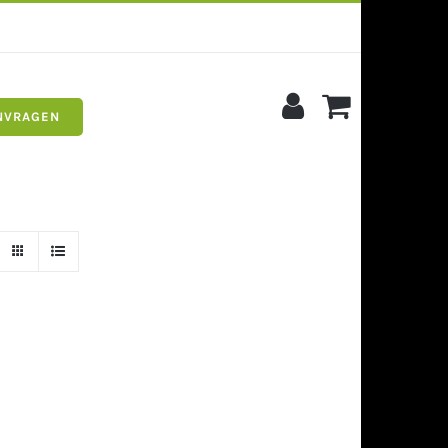
NVRAGEN
s
Siergrind