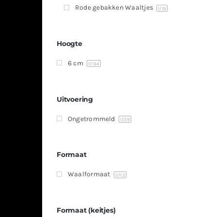
Rode gebakken Waaltjes
1
/19
Hoogte
6 cm
1
/134
Uitvoering
Ongetrommeld
1
/39
Formaat
Waalformaat
1
/113
Formaat (keitjes)