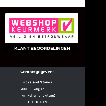
KLANT BEOORDELINGEN
We zijn er zeer op gesteld om te
weten wat u als klant van ons en
onze diensten vindt.
Contactgegevens
Bricks and Stones
Voorbosweg 15
(winkel en showtuin)
9528 TA BUINEN