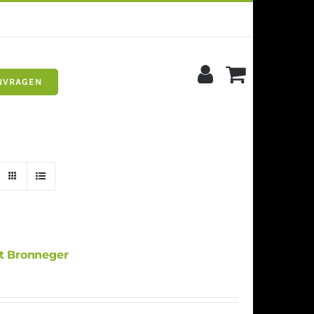
NVRAGEN
s
Siergrind
t Bronneger