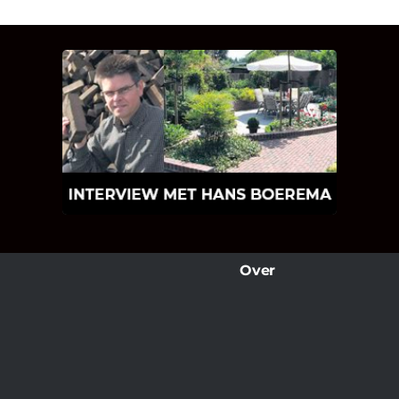
INTERVIEW MET HANS
BOEREMA
Hoe Bricks and Stones ontstaan is en
wat Hans Boerema motiveert in de
wereld van klinkers en tegels!
Over