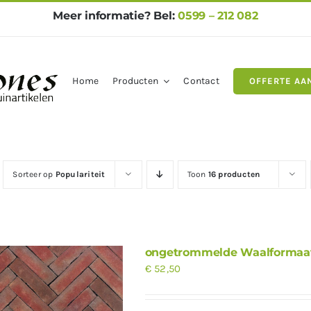
Meer informatie? Bel:
0599 – 212 082
Home
Producten
Contact
OFFERTE AA
gels
Natuursteen
Betontegel
Sorteer op
Populariteit
Toon
16 producten
ongetrommelde Waalformaa
€
52,50