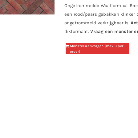
Ongetrommelde Waalformaat Bron
een rood/paars gebakken klinker 
ongetrommeld verkrijgbaar is.
Act
dikformaat.
Vraag een monster en
Monster aanvragen (max 3 per
order)