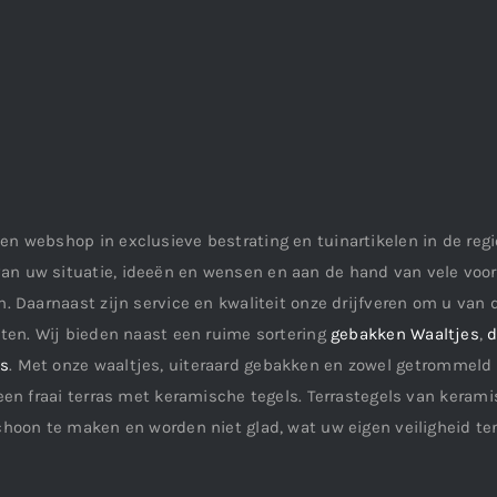
en webshop in exclusieve bestrating en tuinartikelen in de re
an uw situatie, ideeën en wensen en aan de hand van vele vo
. Daarnaast zijn service en kwaliteit onze drijfveren om u van d
aten. Wij bieden naast een ruime sortering
gebakken Waaltjes
,
d
ls
. Met onze waaltjes, uiteraard gebakken en zowel getrommeld 
een fraai terras met keramische tegels. Terrastegels van keramis
choon te maken en worden niet glad, wat uw eigen veiligheid te