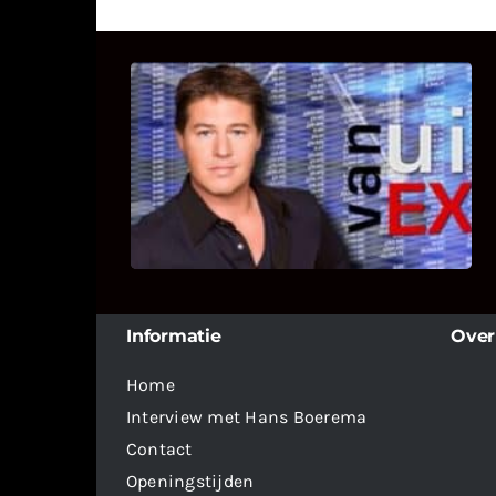
UITSTEL VAN EXECUTIE
Bekijk hier de fragmenten van de
deelname van Bricks and Stones aan
dit programma.
Informatie
Over
Home
Interview met Hans Boerema
Contact
Openingstijden