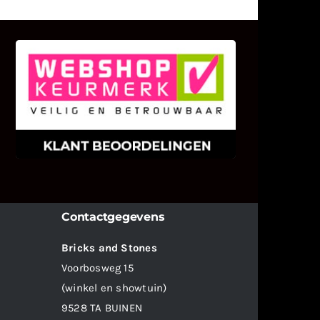
KLANT BEOORDELINGEN
We zijn er zeer op gesteld om te
weten wat u als klant van ons en
onze diensten vindt.
Contactgegevens
Bricks and Stones
Voorbosweg 15
(winkel en showtuin)
9528 TA BUINEN