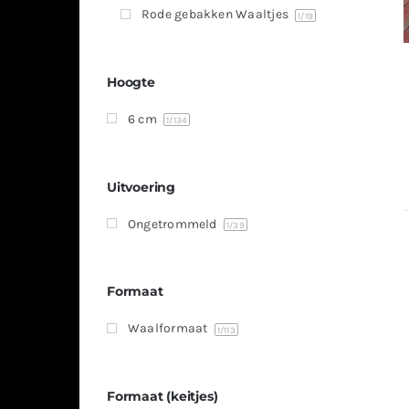
Rode gebakken Waaltjes
1
/19
Hoogte
6 cm
1
/134
Uitvoering
Ongetrommeld
1
/39
Formaat
Waalformaat
1
/113
Formaat (keitjes)