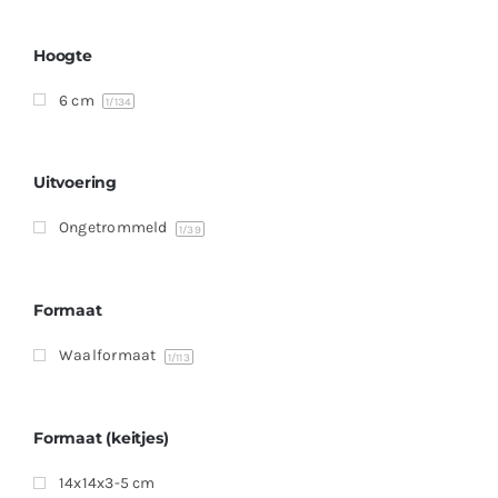
Producten
Contact
Hoogte
6 cm
Offerte aanvragen
1
/134
Uitvoering
Ongetrommeld
1
/39
Formaat
Waalformaat
1
/113
Formaat (keitjes)
14x14x3-5 cm