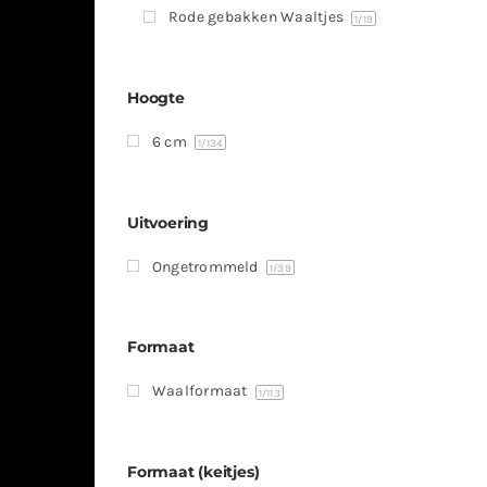
Rode gebakken Waaltjes
1
/19
Hoogte
6 cm
1
/134
Uitvoering
Ongetrommeld
1
/39
Formaat
Waalformaat
1
/113
Formaat (keitjes)