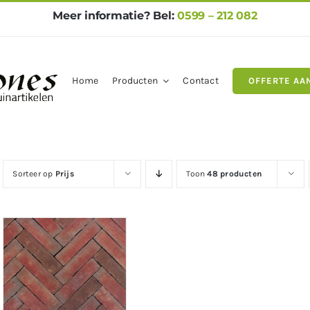
Meer informatie? Bel:
0599 – 212 082
Home
Producten
Contact
OFFERTE AA
gels
Natuursteen
Betontegel
Sorteer op
Prijs
Toon
48 producten