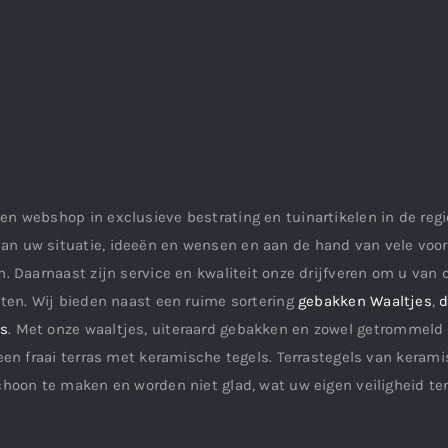
en webshop in exclusieve bestrating en tuinartikelen in de re
an uw situatie, ideeën en wensen en aan de hand van vele vo
. Daarnaast zijn service en kwaliteit onze drijfveren om u van d
aten. Wij bieden naast een ruime sortering
gebakken Waaltjes
,
d
ls
. Met onze waaltjes, uiteraard gebakken en zowel getrommeld 
een fraai terras met keramische tegels. Terrastegels van keramis
choon te maken en worden niet glad, wat uw eigen veiligheid te