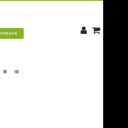
NVRAGEN
s
Siergrind