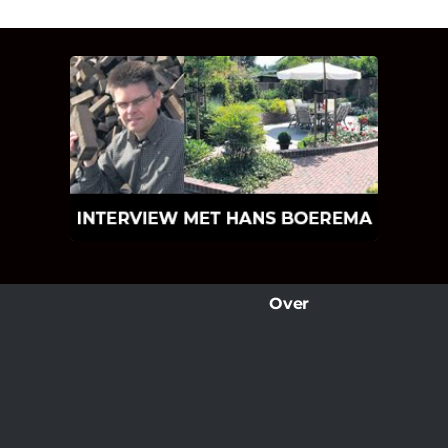
INTERVIEW MET HANS
BOEREMA
Hoe Bricks and Stones ontstaan is en
wat Hans Boerema motiveert in de
wereld van klinkers en tegels!
Over