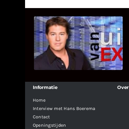
UITSTEL VAN EXECUTIE
Bekijk hier de fragmenten van de
deelname van Bricks and Stones aan
dit programma.
Informatie
Over
Home
Interview met Hans Boerema
Contact
Openingstijden