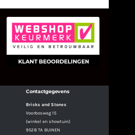
KLANT BEOORDELINGEN
We zijn er zeer op gesteld om te
weten wat u als klant van ons en
onze diensten vindt.
Contactgegevens
Bricks and Stones
Voorbosweg 15
(winkel en showtuin)
9528 TA BUINEN