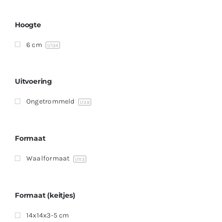
Producten
Contact
Hoogte
6 cm
Offerte aanvragen
1
/134
Uitvoering
Ongetrommeld
1
/39
Formaat
Waalformaat
1
/113
Formaat (keitjes)
14x14x3-5 cm