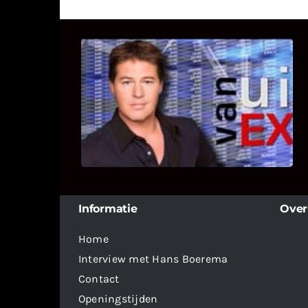
UITSTEL VAN EXECUTIE
Bekijk hier de fragmenten van de
deelname van Bricks and Stones aan
dit programma.
Informatie
Over
Home
Interview met Hans Boerema
Contact
Openingstijden