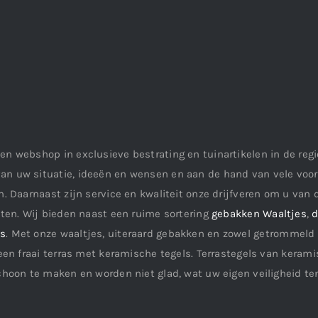
en webshop in exclusieve bestrating en tuinartikelen in de re
an uw situatie, ideeën en wensen en aan de hand van vele vo
. Daarnaast zijn service en kwaliteit onze drijfveren om u van d
aten. Wij bieden naast een ruime sortering
gebakken Waaltjes
,
d
ls
. Met onze waaltjes, uiteraard gebakken en zowel getrommeld 
een fraai terras met keramische tegels. Terrastegels van keramis
choon te maken en worden niet glad, wat uw eigen veiligheid te