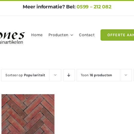
Meer informatie? Bel:
0599 – 212 082
Home
Producten
Contact
OFFERTE AA
gels
Natuursteen
Betontegel
Sorteer op
Populariteit
Toon
16 producten