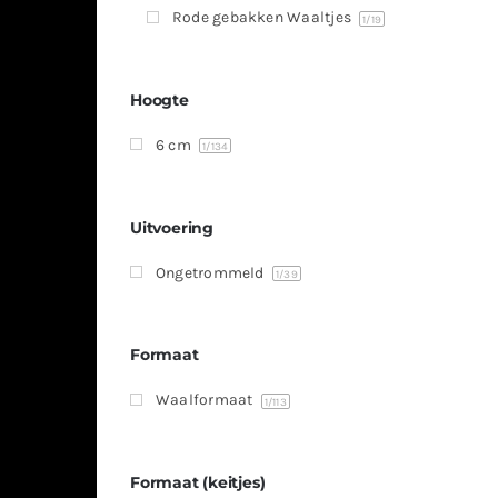
Rode gebakken Waaltjes
1
/19
Hoogte
6 cm
1
/134
Uitvoering
Ongetrommeld
1
/39
Formaat
Waalformaat
1
/113
Formaat (keitjes)