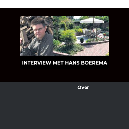
INTERVIEW MET HANS
BOEREMA
Hoe Bricks and Stones ontstaan is en
wat Hans Boerema motiveert in de
wereld van klinkers en tegels!
Over