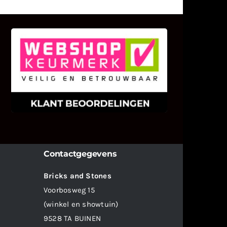
KLANT BEOORDELINGEN
We zijn er zeer op gesteld om te
weten wat u als klant van ons en
onze diensten vindt.
Contactgegevens
Bricks and Stones
Voorbosweg 15
(winkel en showtuin)
9528 TA BUINEN