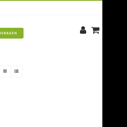
NVRAGEN
s
Siergrind