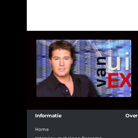
UITSTEL VAN EXECUTIE
Bekijk hier de fragmenten van de
deelname van Bricks and Stones aan
dit programma.
Informatie
Over
Home