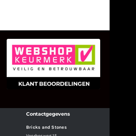
KLANT BEOORDELINGEN
We zijn er zeer op gesteld om te
weten wat u als klant van ons en
onze diensten vindt.
Contactgegevens
Bricks and Stones
Voorbosweg 15