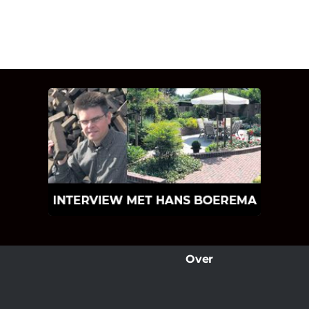
INTERVIEW MET HANS
BOEREMA
Hoe Bricks and Stones ontstaan is en
wat Hans Boerema motiveert in de
wereld van klinkers en tegels!
Over