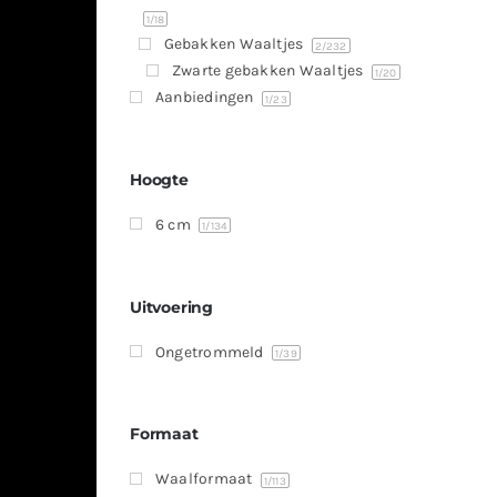
1
/18
Gebakken Waaltjes
2
/232
Zwarte gebakken Waaltjes
1
/20
Aanbiedingen
1
/23
Hoogte
6 cm
1
/134
Uitvoering
Ongetrommeld
1
/39
Formaat
Waalformaat
1
/113