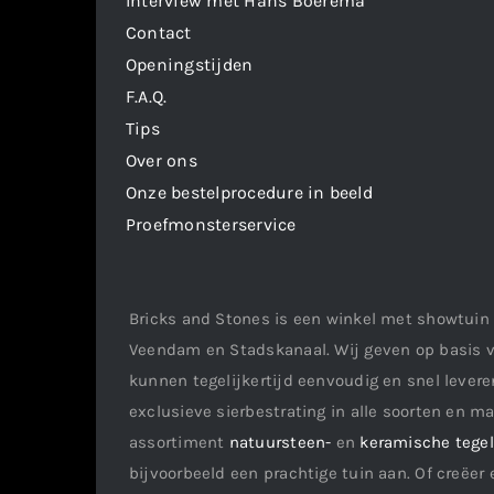
Interview met Hans Boerema
Contact
Openingstijden
F.A.Q.
Tips
Over ons
Onze bestelprocedure in beeld
Proefmonsterservice
Bricks and Stones is een winkel met showtuin 
Veendam en Stadskanaal. Wij geven op basis v
kunnen tegelijkertijd eenvoudig en snel leveren
exclusieve sierbestrating in alle soorten en m
assortiment
natuursteen-
en
keramische tege
bijvoorbeeld een prachtige tuin aan. Of creëer 