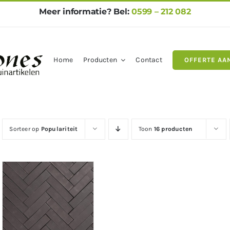
Meer informatie? Bel:
0599 – 212 082
Home
Producten
Contact
OFFERTE AA
gels
Natuursteen
Betontegel
Sorteer op
Populariteit
Toon
16 producten