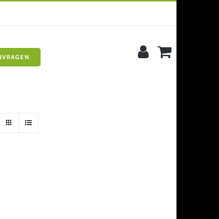
NVRAGEN
s
Siergrind