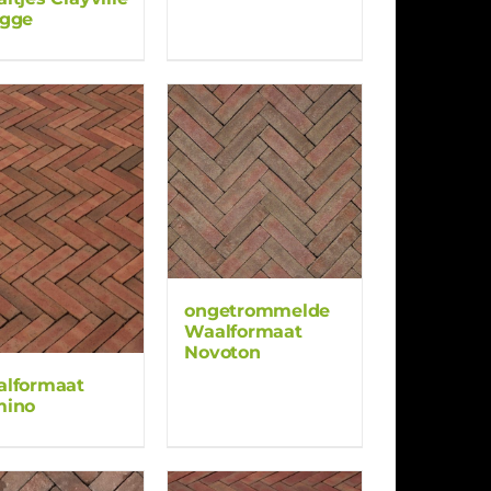
gge
ongetrommelde
Waalformaat
Novoton
lformaat
mino