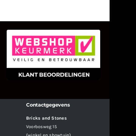
KLANT BEOORDELINGEN
We zijn er zeer op gesteld om te
weten wat u als klant van ons en
onze diensten vindt.
Contactgegevens
Bricks and Stones
Voorbosweg 15
(winkel en showtuin)