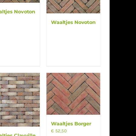
ltjes Novoton
Waaltjes Novoton
Waaltjes Borger
€
52,50
ltjes Clayville