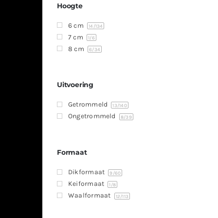
Hoogte
6 cm
14
/134
7 cm
1
/6
8 cm
6
/34
Uitvoering
Getrommeld
13
/140
Ongetrommeld
8
/39
Formaat
Dikformaat
9
/60
Keiformaat
1
/8
Waalformaat
12
/113