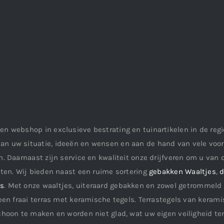
en webshop in exclusieve bestrating en tuinartikelen in de re
an uw situatie, ideeën en wensen en aan de hand van vele vo
. Daarnaast zijn service en kwaliteit onze drijfveren om u van d
aten. Wij bieden naast een ruime sortering
gebakken Waaltjes
,
d
ls
. Met onze waaltjes, uiteraard gebakken en zowel getrommeld 
een fraai terras met keramische tegels. Terrastegels van keramis
choon te maken en worden niet glad, wat uw eigen veiligheid te