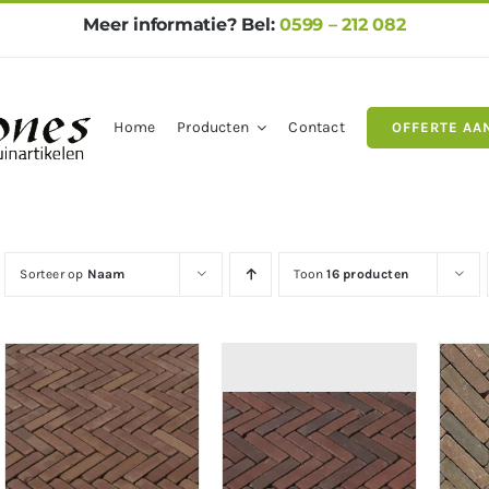
Meer informatie? Bel:
0599 – 212 082
Home
Producten
Contact
OFFERTE AA
gels
Natuursteen
Betontegel
Sorteer op
Naam
Toon
16 producten