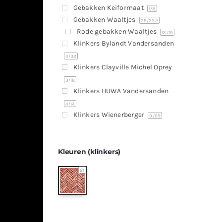
Gebakken Keiformaat
1
/8
Gebakken Waaltjes
25
/232
Rode gebakken Waaltjes
13
/19
Klinkers Bylandt Vandersanden
4
/32
Klinkers Clayville Michel Oprey
3
/18
Klinkers HUWA Vandersanden
4
/14
Klinkers Wienerberger
9
/69
Kleuren (klinkers)
21