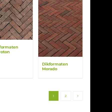
formaten
oton
Dikformaten
Morado
1
2