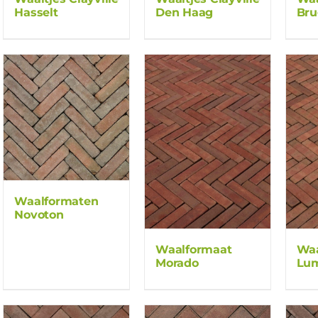
Hasselt
Den Haag
Bru
Waalformaten
Novoton
Waalformaat
Waa
Morado
Lu