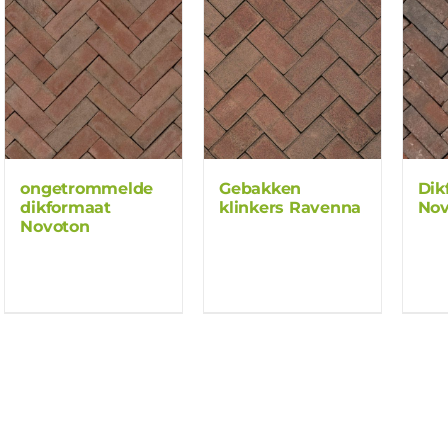
ongetrommelde
Gebakken
Dik
dikformaat
klinkers Ravenna
Nov
Novoton