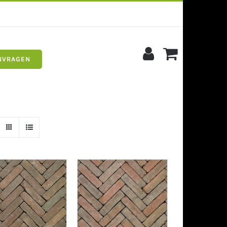
NVRAGEN
s
Siergrind