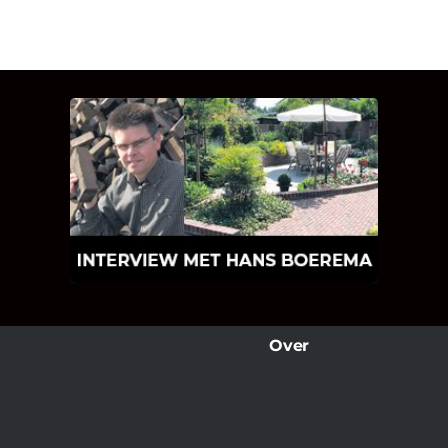
INTERVIEW MET HANS
BOEREMA
Hoe Bricks and Stones ontstaan is en
wat Hans Boerema motiveert in de
wereld van klinkers en tegels!
Over