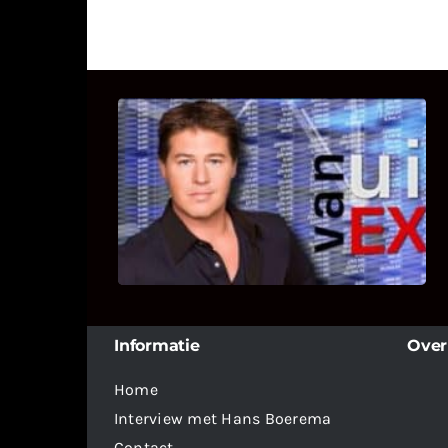
UITSTEL VAN EXECUTIE
Bekijk hier de fragmenten van de
deelname van Bricks and Stones aan
dit programma.
Informatie
Over
Home
Interview met Hans Boerema
Contact