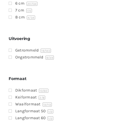
6 cm
20
/134
7 cm
1
/6
8 cm
4
/34
Uitvoering
Getrommeld
19
/140
Ongetrommeld
9
/39
Formaat
Dikformaat
10
/60
Keiformaat
2
/8
Waalformaat
13
/113
Langformaat 50
1
/2
Langformaat 60
1
/2