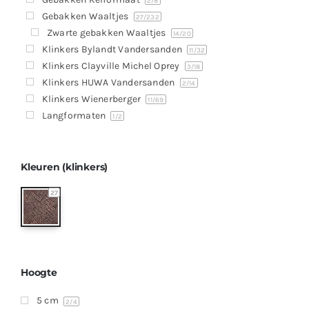
Producten
2
/8
Gebakken Waaltjes
27
/232
Contact
Zwarte gebakken Waaltjes
14
/20
Klinkers Bylandt Vandersanden
11
/32
Offerte aanvragen
Klinkers Clayville Michel Oprey
3
/18
Klinkers HUWA Vandersanden
2
/14
Klinkers Wienerberger
11
/69
Langformaten
1
/2
Kleuren (klinkers)
27
Hoogte
5 cm
2
/4