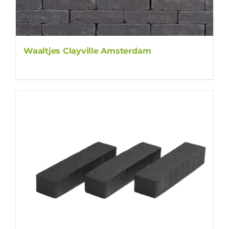
Waaltjes Clayville Amsterdam