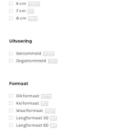
6 cm
20
/134
7 cm
1
/6
8 cm
4
/34
Uitvoering
Getrommeld
19
/140
Ongetrommeld
9
/39
Formaat
Dikformaat
10
/60
Keiformaat
2
/8
Waalformaat
13
/113
Langformaat 50
1
/2
Langformaat 60
1
/2