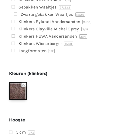
Producten
2
/8
Gebakken Waaltjes
27
/232
Contact
Zwarte gebakken Waaltjes
14
/20
Klinkers Bylandt Vandersanden
11
/32
Offerte aanvragen
Klinkers Clayville Michel Oprey
3
/18
Klinkers HUWA Vandersanden
2
/14
Klinkers Wienerberger
11
/69
Langformaten
1
/2
Kleuren (klinkers)
27
Hoogte
5 cm
2
/4