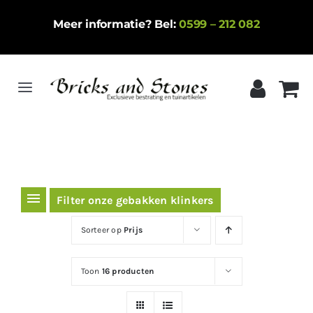
Ga
Meer informatie? Bel:
0599 – 212 082
naar
inhoud
Toggle
Navigation
Home
Gebakken klinkers
Keramische tegels
Filter onze gebakken klinkers
Natuursteen
Sorteer op
Prijs
Betontegels
Toon
16 producten
Siergrind