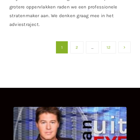
grotere oppervlakken raden we een professionele
stratenmaker aan. We denken graag mee in het
adviestraject.
1
2
…
12
UITSTEL VAN EXECUTIE
Bekijk hier de fragmenten van de deelname
van Bricks and Stones aan dit programma.