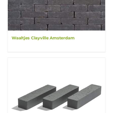
Waaltjes Clayville Amsterdam