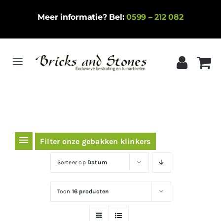
Ga
Meer informatie? Bel:
0599 – 212 082
naar
inhoud
Toggle
Navigation
Home
Gebakken klinkers
Keramische tegels
Filter onze gebakken klinkers
Natuursteen
Sorteer op
Datum
Betontegels
Toon
16 producten
Siergrind