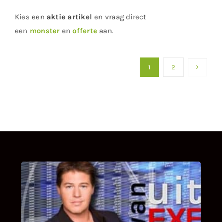
Kies een
aktie artikel
en vraag direct
een
monster
en
offerte
aan.
1
2
UITSTEL VAN EXECUTIE
Bekijk hier de fragmenten van de deelname
van Bricks and Stones aan dit programma.