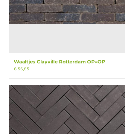
Waaltjes Clayville Rotterdam OP=OP
€
56,95