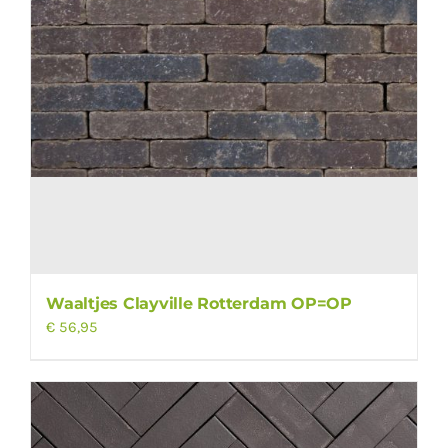
Waaltjes Clayville Rotterdam OP=OP
€
56,95