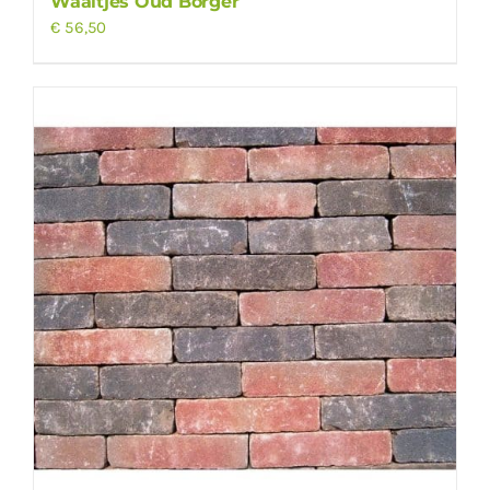
Waaltjes Oud Borger
€
56,50