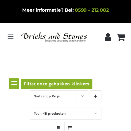
Ga
Meer informatie? Bel:
0599 – 212 082
naar
inhoud
Toggle
Navigation
Home
Gebakken klinkers
Keramische tegels
Filter onze gebakken klinkers
Natuursteen
Sorteer op
Prijs
Betontegels
Toon
48 producten
Siergrind