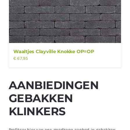
Waaltjes Clayville Knokke OP=OP
€
67,95
AANBIEDINGEN
GEBAKKEN
KLINKERS
Profiteer hier van ons goedkope aanbod
in gebakken