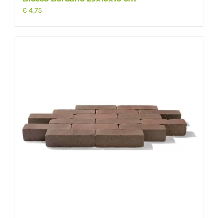
€
4,75