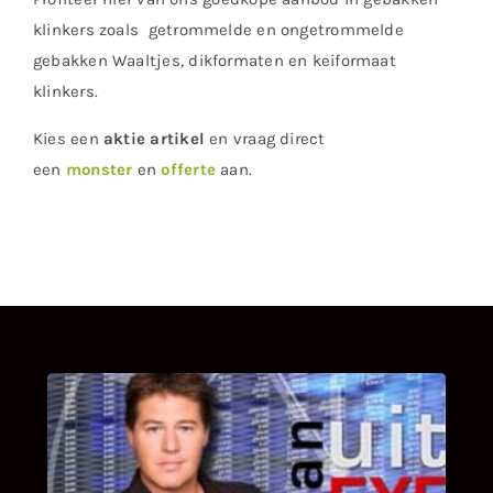
klinkers
zoals getrommelde en ongetrommelde
gebakken Waaltjes, dikformaten en keiformaat
klinkers.
Kies een
aktie artikel
en vraag direct
een
monster
en
offerte
aan.
UITSTEL VAN EXECUTIE
Bekijk hier de fragmenten van de deelname
van Bricks and Stones aan dit programma.