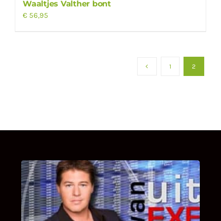
Waaltjes Valther bont
€
56,95
1
2
UITSTEL VAN EXECUTIE
Bekijk hier de fragmenten van de deelname
van Bricks and Stones aan dit programma.