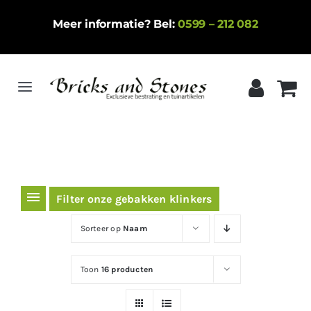
Ga
Meer informatie? Bel:
0599 – 212 082
naar
inhoud
Toggle
Navigation
Home
Gebakken klinkers
Keramische tegels
Filter onze gebakken klinkers
Natuursteen
Sorteer op
Naam
Betontegels
Toon
16 producten
Siergrind