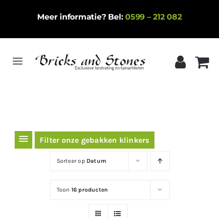
Ga
Meer informatie? Bel:
0599 – 212 082
naar
inhoud
Toggle
Navigation
Home
Gebakken klinkers
Keramische tegels
Filter onze gebakken klinkers
Natuursteen
Sorteer op
Datum
Betontegels
Toon
16 producten
Siergrind