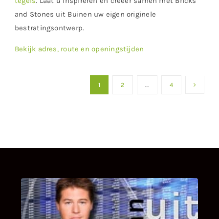
tegels
. Laat u inspireren en creëer samen met Bricks
and Stones uit Buinen uw eigen originele
bestratingsontwerp.
Bekijk adres, route en openingstijden
1
2
…
4
UITSTEL VAN EXECUTIE
Bekijk hier de fragmenten van de deelname