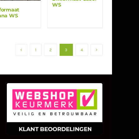
WS
formaat
ana WS
1
2
3
4
KLANT BEOORDELINGEN
We zijn er zeer op gesteld om te
weten wat u als klant van ons en
onze diensten vindt.