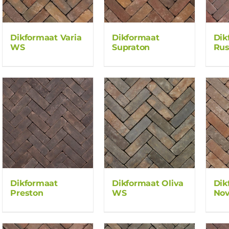
Dikformaat Varia
Dikformaat
Dik
WS
Supraton
Rus
Dikformaat
Dikformaat Oliva
Dik
Preston
WS
No