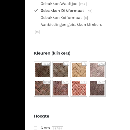
Gebakken Waaltjes
232
Gebakken Dikformaat
53
Gebakken Keiformaat
8
Aanbiedingen gebakken klinkers
18
Kleuren (klinkers)
14
/32
1
/5
1
/8
2
/13
6
/16
9
/21
8
/21
10
/27
Hoogte
6 cm
38
/134