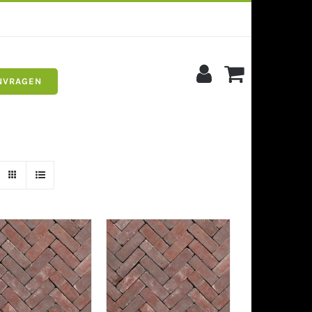
NVRAGEN
s
Siergrind