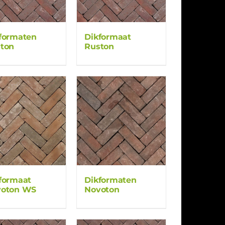
formaten
Dikformaat
ton
Ruston
formaat
Dikformaten
voton WS
Novoton