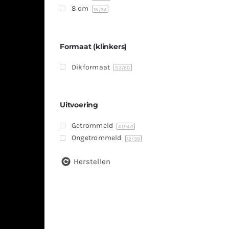
8 cm
15
/34
Formaat (klinkers)
Dikformaat
53
/60
Uitvoering
Getrommeld
41
/140
Ongetrommeld
12
/39
Herstellen