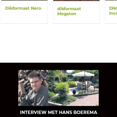
Dikformaat Nero
Dik
dikformaat
Inc
Megaton
INTERVIEW MET HANS
BOEREMA
Hoe Bricks and Stones ontstaan is en
wat Hans Boerema motiveert in de
wereld van klinkers en tegels!