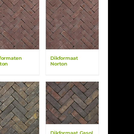
formaten
Dikformaat
ton
Norton
Dikformaat Gasol