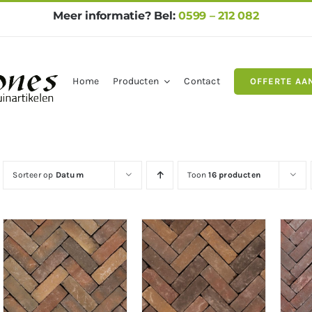
Meer informatie? Bel:
0599 – 212 082
Home
Producten
Contact
OFFERTE AA
gels
Natuursteen
Betontegel
Sorteer op
Datum
Toon
16 producten