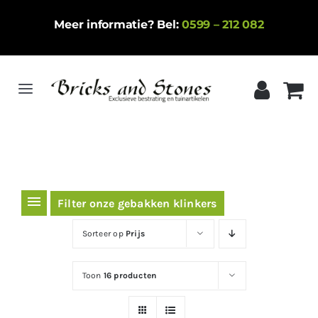
Ga
Meer informatie? Bel:
0599 – 212 082
naar
inhoud
Toggle
Navigation
Home
Gebakken klinkers
Keramische tegels
Filter onze gebakken klinkers
Natuursteen
Sorteer op
Prijs
Betontegels
Toon
16 producten
Siergrind