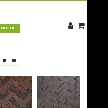
NVRAGEN
s
Siergrind