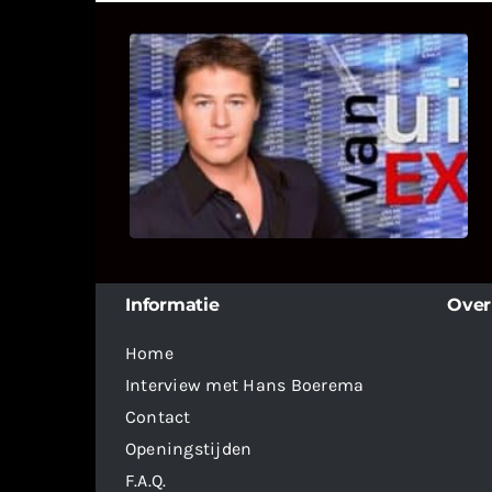
UITSTEL VAN EXECUTIE
Bekijk hier de fragmenten van de
deelname van Bricks and Stones aan
dit programma.
Informatie
Over
Home
Interview met Hans Boerema
Contact
Openingstijden
F.A.Q.