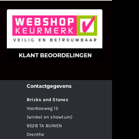
KLANT BEOORDELINGEN
We zijn er zeer op gesteld om te
weten wat u als klant van ons en
onze diensten vindt.
Contactgegevens
Bricks and Stones
Voorbosweg 15
(winkel en showtuin)
9528 TA BUINEN
Drenthe