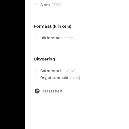
8 cm
15
/34
Formaat (klinkers)
Dikformaat
53
/60
Uitvoering
Getrommeld
41
/140
Ongetrommeld
12
/39
Herstellen