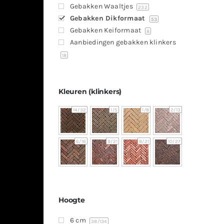
Gebakken Waaltjes
232
Gebakken Dikformaat
53
Gebakken Keiformaat
8
Aanbiedingen gebakken klinkers
18
Kleuren (klinkers)
14
/32
1
/5
1
/8
2
/13
6
/16
9
/21
8
/21
10
/27
Hoogte
6 cm
38
/134