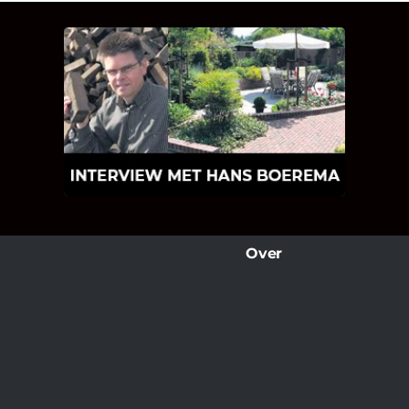
INTERVIEW MET HANS
BOEREMA
Hoe Bricks and Stones ontstaan is en
wat Hans Boerema motiveert in de
wereld van klinkers en tegels!
Over