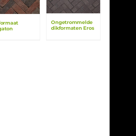
Ongetrommelde
formaat
dikformaten Eros
gaton