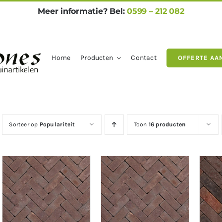
Meer informatie? Bel:
0599 – 212 082
Home
Producten
Contact
OFFERTE AA
gels
Natuursteen
Betontegel
Sorteer op
Populariteit
Toon
16 producten