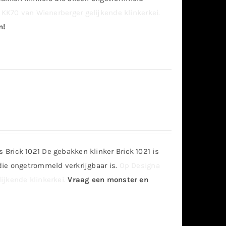
KK70 van Wienerberger gelijkende klinkerkei.
n!
Brick 1021 De gebakken klinker Brick 1021 is
die ongetrommeld verkrijgbaar is.
Op Designa
jkende klinkerkei.
Vraag een monster en