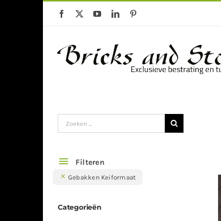
Ga
naar
inhoud
Gebakken klinkers
Keramische Te
Zoeken
naar:
Filteren
Gebakken Keiformaat
Categorieën