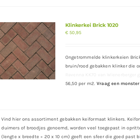
Klinkerkei Brick 1020
€
50,95
Ongetrommelde klinkerkeien Brick
bruin/rood gebakken klinker die 
Ravenna KK70 van Wienerberger ge
56,50 per m2.
Vraag een monster 
Vind hier ons assortiment gebakken keiformaat klinkers. Keifor
duimers of broodjes genoemd, worden veel toegepast in opritten
(lengte x breedte = 20 x 10 cm) geeft een sfeer die goed past bi