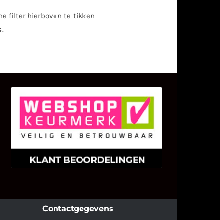
e filter hierboven te tikken
s
.
KLANT BEOORDELINGEN
We zijn er zeer op gesteld om te
weten wat u als klant van ons en
onze diensten vindt.
Contactgegevens