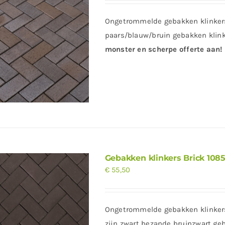
Ongetrommelde gebakken klinkers
paars/blauw/bruin gebakken klink
monster en scherpe offerte aan!
Gebakken klinkers Brick 108
€
55,50
Ongetrommelde gebakken klinkers 
zijn zwart bezande bruinzwart ge