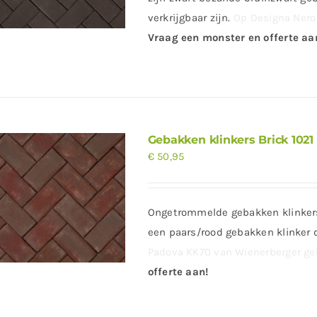
verkrijgbaar zijn.
Op Designa Nero 
Vraag een monster en offerte aa
Gebakken klinkers Brick 1021
€
50,95
Ongetrommelde gebakken klinkers 
een paars/rood gebakken klinker 
Padova KK70 van Wienerberger geli
offerte aan!