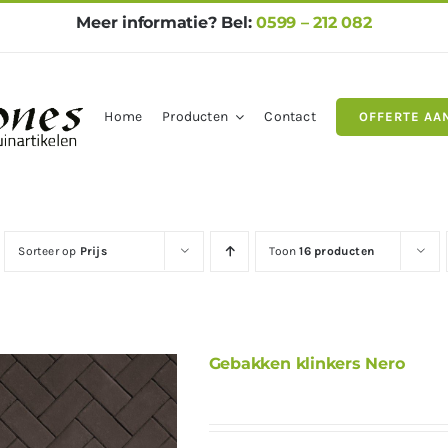
Meer informatie? Bel:
0599 – 212 082
Home
Producten
Contact
OFFERTE AA
gels
Natuursteen
Betontegel
Sorteer op
Prijs
Toon
16 producten
Gebakken klinkers Nero