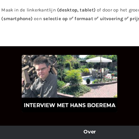
Maak in de linkerkantlijn
(desktop, tablet)
of door op het groen
(smartphone)
een
selectie op ✅ formaat ✅ uitvoering ✅ prij
INTERVIEW MET HANS
BOEREMA
Hoe Bricks and Stones ontstaan is en
wat Hans Boerema motiveert in de
wereld van klinkers en tegels!
Over