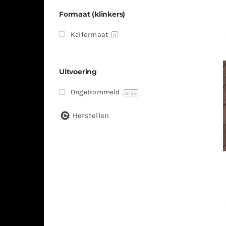
Formaat (klinkers)
Keiformaat
8
Uitvoering
Ongetrommeld
8
/39
Herstellen