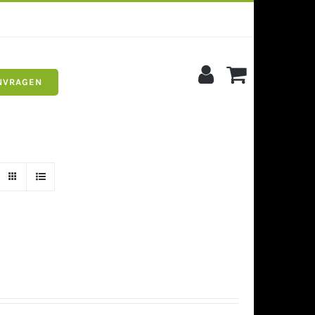
NVRAGEN
s
Siergrind