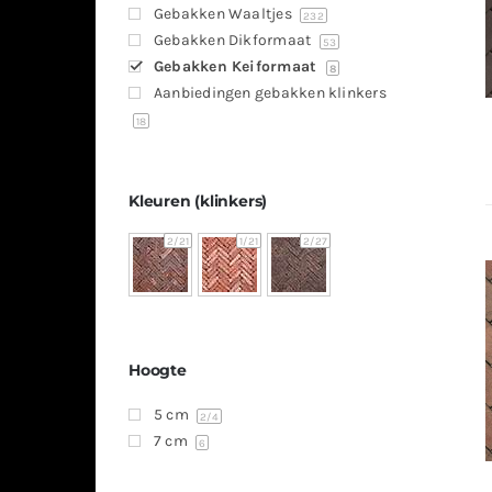
Gebakken Waaltjes
232
Gebakken Dikformaat
53
Gebakken Keiformaat
8
Aanbiedingen gebakken klinkers
18
Kleuren (klinkers)
2
/21
1
/21
2
/27
Hoogte
5 cm
2
/4
7 cm
6