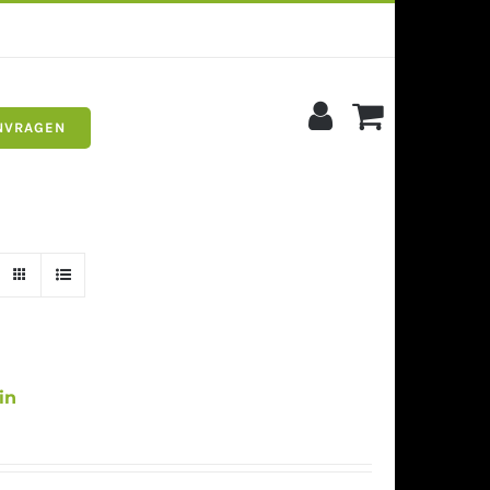
NVRAGEN
s
Siergrind
in