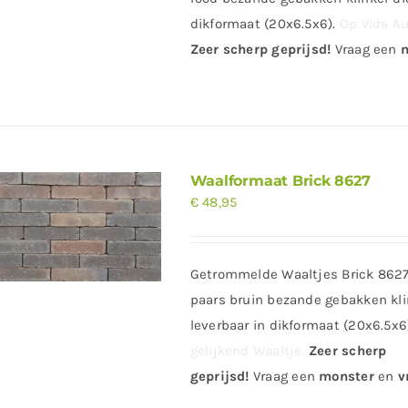
dikformaat (20x6.5x6).
Op Vida Au
Zeer scherp geprijsd!
Vraag
een
m
Waalformaat Brick 8627
€
48,95
Getrommelde Waaltjes Brick 8627.
paars bruin bezande gebakken kli
leverbaar in dikformaat (20x6.5x6
gelijkend Waaltje.
Zeer scherp
geprijsd
!
Vraag
een
monster
en
vr