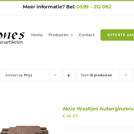
Meer informatie? Bel:
0599 – 212 082
Home
Producten
Contact
OFFERTE AA
gels
Natuursteen
Betontegel
Sorteer op
Prijs
Toon
16 producten
Aktie Waaltjes Auberginebru
€
46,95