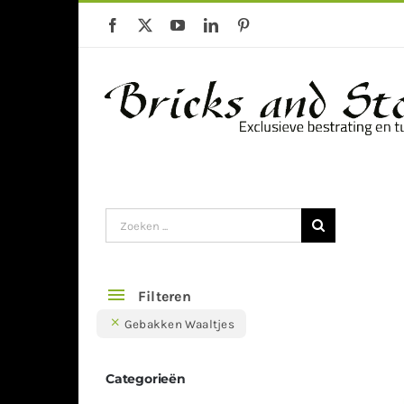
Ga
naar
inhoud
Gebakken klinkers
Keramische Te
Zoeken
naar:
Filteren
Gebakken Waaltjes
Categorieën