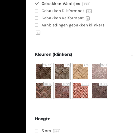
Gebakken Waaltjes
232
Gebakken Dikformaat
53
Gebakken Keiformaat
8
Aanbiedingen gebakken klinkers
18
Kleuren (klinkers)
19
/32
4
/5
7
/8
11
/13
10
/16
10
/21
13
/21
14
/27
Hoogte
5 cm
2
/4