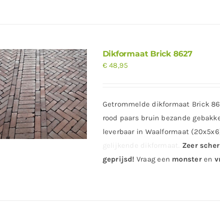
Dikformaat Brick 8627
€
48,95
Getrommelde dikformaat Brick 862
rood paars bruin bezande gebakken
leverbaar in Waalformaat (20x5x6
gelijkende dikformaat.
Zeer sche
geprijsd
!
Vraag
een
monster
en
vr