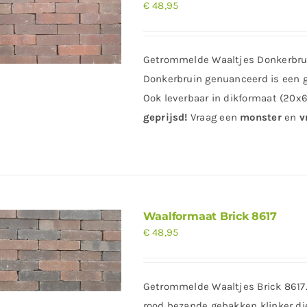
€
48,95
Getrommelde Waaltjes Donkerbru
Donkerbruin genuanceerd is een g
Ook leverbaar in dikformaat (20x6
geprijsd
!
Vraag
een
monster
en
vr
Waalformaat Brick 8617
€
48,95
Getrommelde Waaltjes Brick 8617.
rood bezande gebakken klinker die