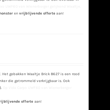
xo UWF60 van Wienerberger gelijkend Waaltje.
onster
en
vrijblijvende offerte
aan!
 Het gebakken Waaltje Brick 8627 is een rood
nker die getrommeld verkrijgbaar is. Ook
).
Op Vida Carpo UWF60 van Wienerberger
ijblijvende offerte
aan!