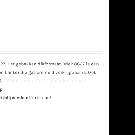
7. Het gebakken dikformaat Brick 8627 is een
 klinker die getrommeld verkrijgbaar is. Ook
).
Op Vida Carpo UDF60 van Wienerberger
rp
ijblijvende offerte
aan!