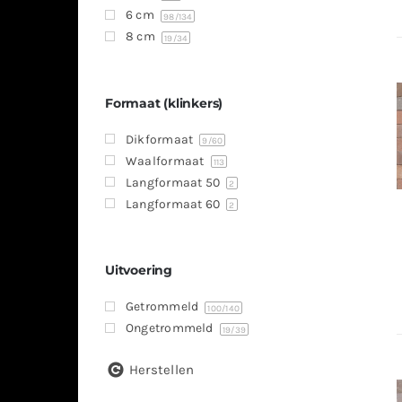
6 cm
98
/134
8 cm
19
/34
Formaat (klinkers)
Dikformaat
9
/60
Waalformaat
113
Langformaat 50
2
Langformaat 60
2
Uitvoering
Getrommeld
100
/140
Ongetrommeld
19
/39
Herstellen