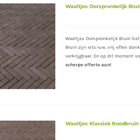
Waaltjes Oorspronkelijk Brui
Waaltjes Oorspronkelijk Bruin G
Bruin zijn iets ruw, vrij effen do
verkrijgbaar. En op dit moment vo
scherpe offerte aan!
Waaltjes Klassiek Roodbruin