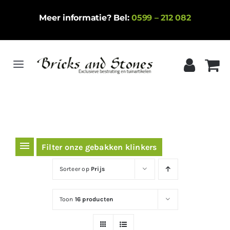
Ga
Meer informatie? Bel:
0599 – 212 082
naar
inhoud
Toggle
Navigation
Home
Gebakken klinkers
Keramische tegels
Filter onze gebakken klinkers
Natuursteen
Sorteer op
Prijs
Betontegels
Toon
16 producten
Siergrind