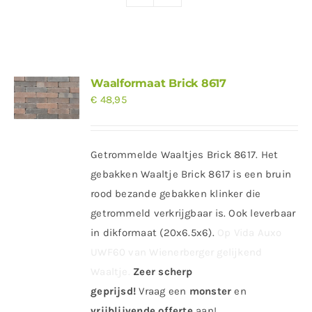
Producten
Contact
Offerte aanvragen
Waalformaat Brick 8617
€
48,95
Getrommelde Waaltjes Brick 8617. Het
gebakken Waaltje Brick 8617 is een bruin
rood bezande gebakken klinker die
getrommeld verkrijgbaar is. Ook leverbaar
in dikformaat (20x6.5x6).
Op Vida Auxo
UWF60 van Wienerberger gelijkend
Waaltje.
Zeer scherp
geprijsd!
Vraag
een
monster
en
vrijblijvende offerte
aan!