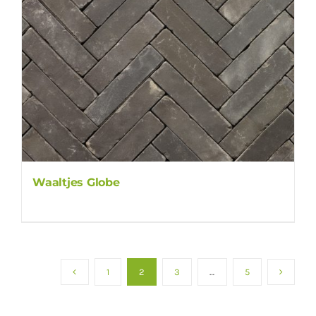
Waaltjes Globe
1
2
3
…
5