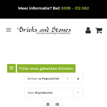
Ga
Meer informatie? Bel:
0599 – 212 082
naar
inhoud
Toggle
Navigation
Home
Gebakken klinkers
Keramische tegels
Filter onze gebakken klinkers
Natuursteen
Sorteer op
Populariteit
Betontegels
Toon
16 producten
Siergrind