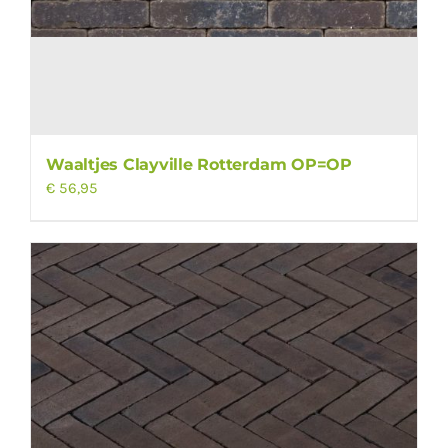
Waaltjes Clayville Rotterdam OP=OP
€
56,95