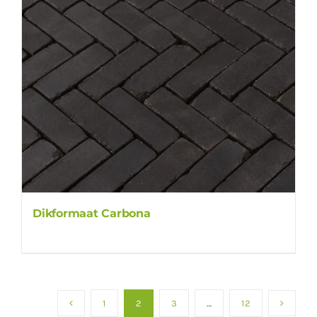
Dikformaat Carbona
1
2
3
…
12