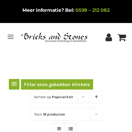
Ga
Meer informatie? Bel:
0599 – 212 082
naar
inhoud
Toggle
Navigation
Home
Gebakken klinkers
Keramische tegels
Filter onze gebakken klinkers
Natuursteen
Sorteer op
Populariteit
Betontegels
Toon
16 producten
Siergrind