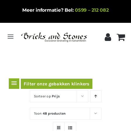
Ga
Meer informatie? Bel:
0599 – 212 082
naar
inhoud
Toggle
Navigation
Home
Gebakken klinkers
Keramische tegels
Filter onze gebakken klinkers
Natuursteen
Sorteer op
Prijs
Betontegels
Toon
48 producten
Siergrind