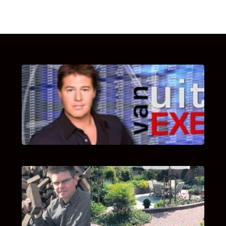
UITSTEL VAN EXECUTIE
Bekijk hier de fragmenten van de deelname
van Bricks and Stones aan dit programma.
INTERVIEW MET HANS BOEREMA
Hoe Bricks and Stones ontstaan is en wat
Hans Boerema motiveert in de wereld van