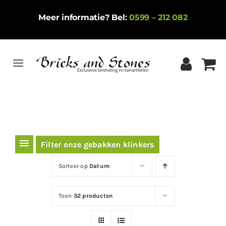
Ga
Meer informatie? Bel:
0599 – 212 082
naar
inhoud
Toggle
Navigation
Home
Gebakken klinkers
Keramische tegels
Filter onze gebakken klinkers
Natuursteen
Sorteer op
Datum
Betontegels
Toon
32 producten
Siergrind