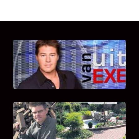
UITSTEL VAN EXECUTIE
Bekijk hier de fragmenten van de deelname
van Bricks and Stones aan dit programma.
INTERVIEW MET HANS BOEREMA
Hoe Bricks and Stones ontstaan is en wat
Hans Boerema motiveert in de wereld van