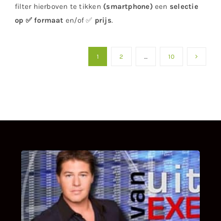
filter hierboven te tikken
(smartphone)
een
selectie
op ✅ formaat
en/of ✅
prijs
.
1
2
…
10
UITSTEL VAN EXECUTIE
Bekijk hier de fragmenten van de deelname
van Bricks and Stones aan dit programma.