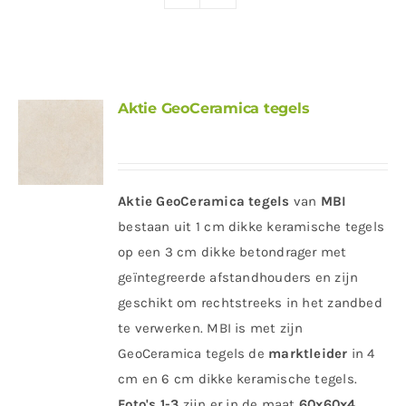
Producten
Contact
Offerte aanvragen
Aktie GeoCeramica tegels
Aktie GeoCeramica tegels
van
MBI
bestaan uit 1 cm dikke keramische tegels
op een 3 cm dikke betondrager met
geïntegreerde afstandhouders en zijn
geschikt om rechtstreeks in het zandbed
te verwerken. MBI is met zijn
GeoCeramica tegels de
marktleider
in 4
cm en 6 cm dikke keramische tegels.
Foto's 1-3
zijn er in de maat
60x60x4