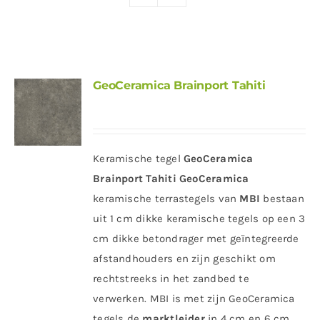
Producten
Contact
Offerte aanvragen
GeoCeramica Brainport Tahiti
Keramische tegel
GeoCeramica
Brainport Tahiti
GeoCeramica
keramische terrastegels van
MBI
bestaan
uit 1 cm dikke keramische tegels op een 3
cm dikke betondrager met geïntegreerde
afstandhouders en zijn geschikt om
rechtstreeks in het zandbed te
verwerken. MBI is met zijn GeoCeramica
tegels de
marktleider
in 4 cm en 6 cm