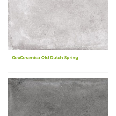
GeoCeramica Old Dutch Spring