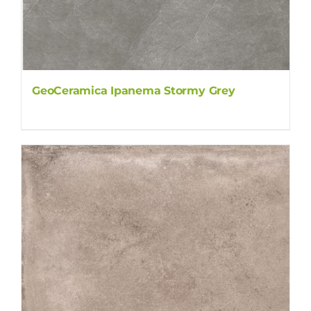
GeoCeramica Ipanema Stormy Grey