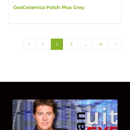
GeoCeramica Patch Plus Grey
1
2
3
…
10
UITSTEL VAN EXECUTIE
Bekijk hier de fragmenten van de deelname
van Bricks and Stones aan dit programma.