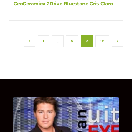
GeoCeramica 2Drive Bluestone Gris Claro
1
…
8
9
10
UITSTEL VAN EXECUTIE
Bekijk hier de fragmenten van de deelname
van Bricks and Stones aan dit programma.