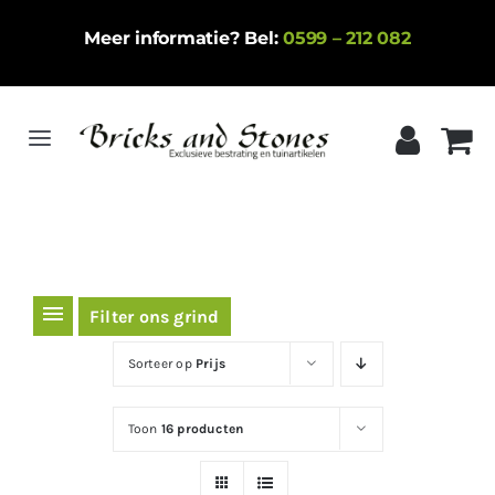
Ga
Meer informatie? Bel:
0599 – 212 082
naar
inhoud
Toggle
Navigation
Home
Gebakken klinkers
Keramische tegels
Filter ons grind
Natuursteen
Sorteer op
Prijs
Betontegels
Toon
16 producten
Siergrind