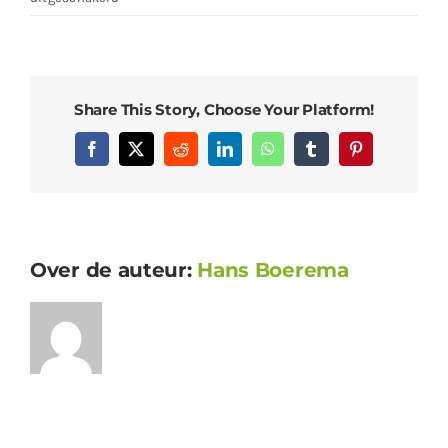
Keramische
zwembadranden
op
maat
Share This Story, Choose Your Platform!
Facebook
X
Reddit
LinkedIn
WhatsApp
Tumblr
Pinterest
Over de auteur:
Hans Boerema