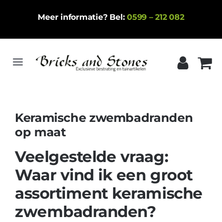
Ga
Meer informatie? Bel:
0599 – 212 082
naar
inhoud
Toggle
Navigation
Home
Gebakken klinkers
Keramische zwembadranden
op maat
Keramische tegels
Veelgestelde vraag:
Natuursteen
Waar vind ik een groot
Betontegels
assortiment keramische
Siergrind
zwembadranden?