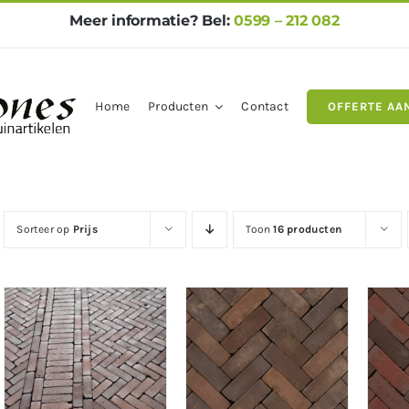
Meer informatie? Bel:
0599 – 212 082
Home
Producten
Contact
OFFERTE AA
gels
Natuursteen
Betontegel
Sorteer op
Prijs
Toon
16 producten