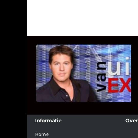
UITSTEL VAN EXECUTIE
Bekijk hier de fragmenten van de
deelname van Bricks and Stones aan
dit programma.
Informatie
Over
Home