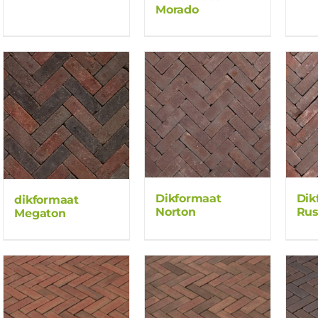
Morado
Dikformaat
Dik
dikformaat
Norton
Rus
Megaton