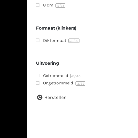
8 cm
15
/34
Formaat (klinkers)
Dikformaat
53
/60
Uitvoering
Getrommeld
41
/140
Ongetrommeld
12
/39
Herstellen