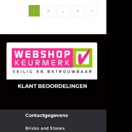
1
2
…
4
KLANT BEOORDELINGEN
We zijn er zeer op gesteld om te
weten wat u als klant van ons en
onze diensten vindt.
Contactgegevens
Bricks and Stones