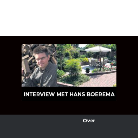
INTERVIEW MET HANS
BOEREMA
Hoe Bricks and Stones ontstaan is en
wat Hans Boerema motiveert in de
wereld van klinkers en tegels!
Over