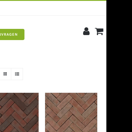
NVRAGEN
s
Siergrind