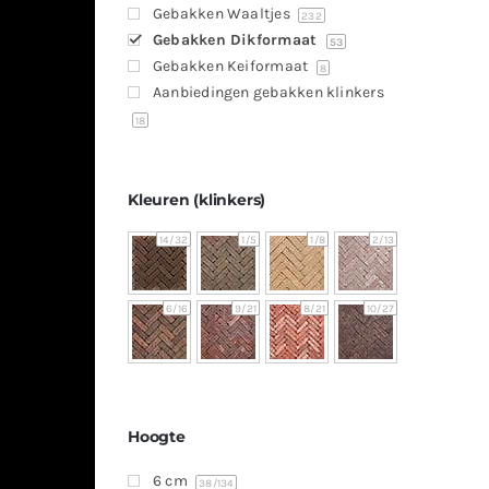
Gebakken Waaltjes
232
Gebakken Dikformaat
53
Gebakken Keiformaat
8
Aanbiedingen gebakken klinkers
18
Kleuren (klinkers)
14
/32
1
/5
1
/8
2
/13
6
/16
9
/21
8
/21
10
/27
Hoogte
6 cm
38
/134