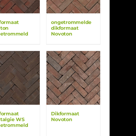
formaat
ongetrommelde
ton
dikformaat
getrommeld
Novoton
formaat
Dikformaat
talgie WS
Novoton
getrommeld