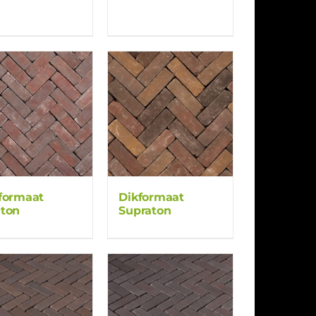
formaat
Dikformaat
ton
Supraton