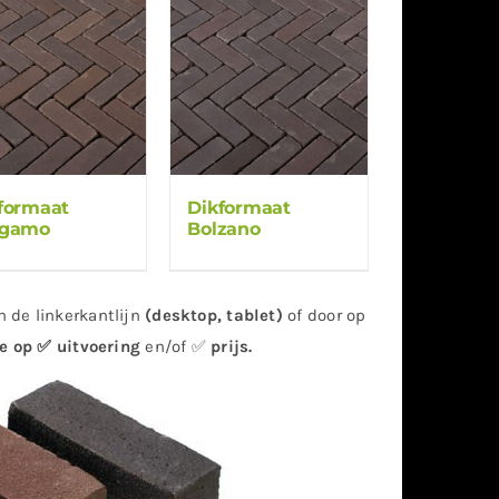
formaat
Dikformaat
rgamo
Bolzano
n de linkerkantlijn
(desktop, tablet)
of door op
ie op
✅ uitvoering
en/of ✅
prijs
.