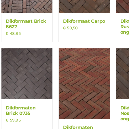
Dikformaat Brick
Dikformaat Carpo
Dik
8627
Rus
€
50,50
on
€
48,95
Dikformaten
Dik
Brick 0735
Nos
on
€
59,95
Dikformaten