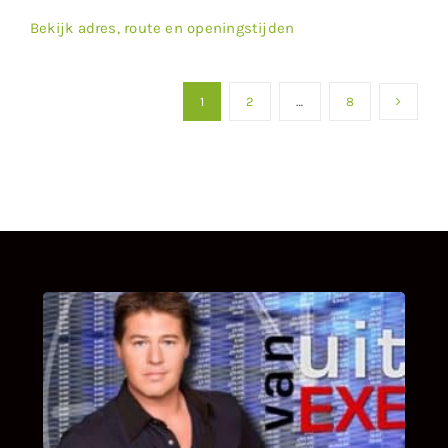
Bekijk adres, route en openingstijden
1
2
…
8
UITSTEL VAN EXECUTIE
Bekijk hier de fragmenten van de deelname
van Bricks and Stones aan dit programma.