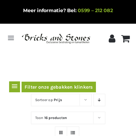
Ga
Meer informatie? Bel:
0599 – 212 082
naar
inhoud
Toggle
Navigation
Home
Gebakken klinkers
Keramische tegels
Filter onze gebakken klinkers
Natuursteen
Sorteer op
Prijs
Betontegels
Toon
16 producten
Siergrind