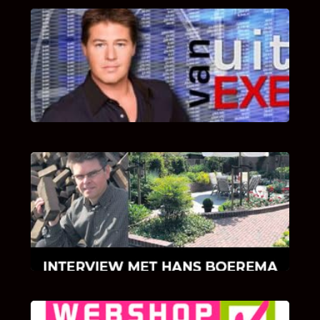
UITSTEL VAN EXECUTIE
Bekijk hier de fragmenten van de deelname
van Bricks and Stones aan dit programma.
INTERVIEW MET HANS BOEREMA
Hoe Bricks and Stones ontstaan is en wat
Hans Boerema motiveert in de wereld van
klinkers en tegels!