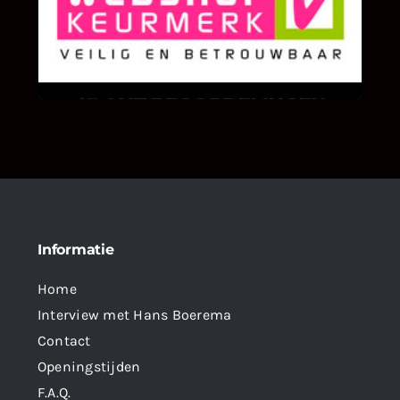
KLANT BEOORDELINGEN
We zijn er zeer op gesteld om te weten wat u
als klant van ons en onze diensten vindt.
Informatie
Home
Interview met Hans Boerema
Contact
Openingstijden
F.A.Q.