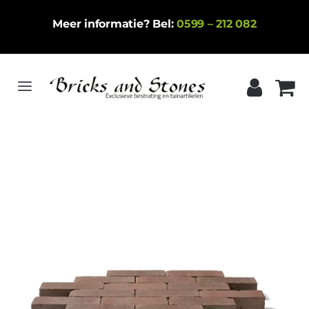
Ga
Meer informatie? Bel:
0599 – 212 082
naar
inhoud
Toggle
Navigation
Home
Gebakken klinkers
Keramische tegels
Natuursteen
Betontegels
Siergrind