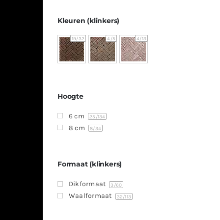
Kleuren (klinkers)
19
/32
4
/5
4
/13
Hoogte
6 cm
25
/134
8 cm
8
/34
Formaat (klinkers)
Dikformaat
3
/60
Waalformaat
32
/113