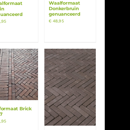
Waalformaat
lformaat
Donkerbruin
in
genuanceerd
uanceerd
€
48,95
,95
formaat Brick
7
,95