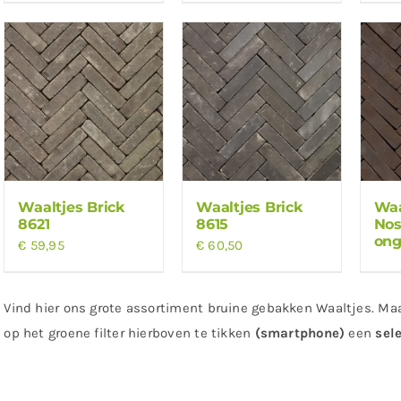
Waaltjes Brick
Waaltjes Brick
Waa
8621
8615
Nos
on
€
59,95
€
60,50
Vind hier ons grote assortiment bruine gebakken Waaltjes. Maa
op het groene filter hierboven te tikken
(smartphone)
een
sel