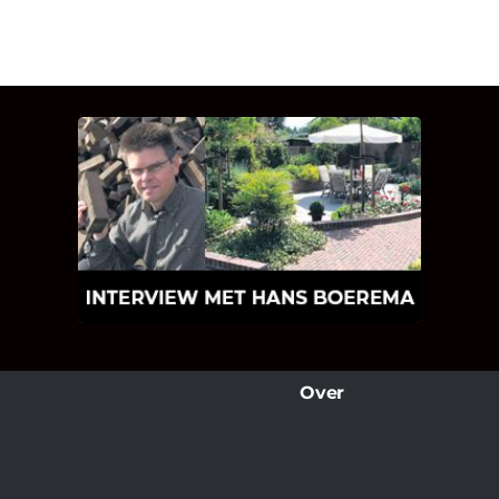
INTERVIEW MET HANS
BOEREMA
Hoe Bricks and Stones ontstaan is en
wat Hans Boerema motiveert in de
wereld van klinkers en tegels!
Over