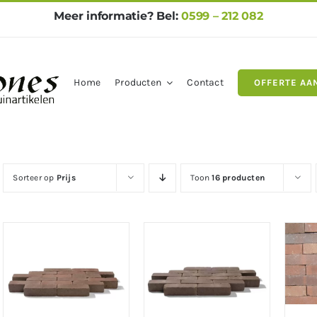
Meer informatie? Bel:
0599 – 212 082
Home
Producten
Contact
OFFERTE AA
gels
Natuursteen
Betontegel
Sorteer op
Prijs
Toon
16 producten