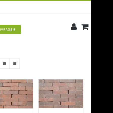
NVRAGEN
s
Siergrind