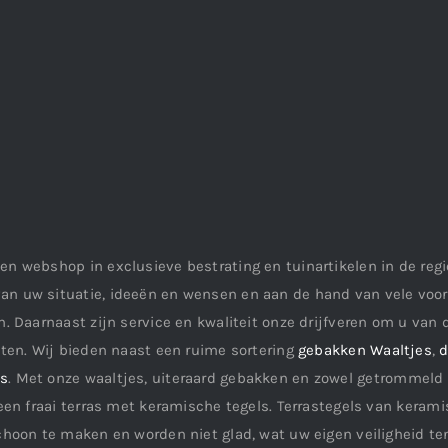
en webshop in exclusieve bestrating en tuinartikelen in de re
an uw situatie, ideeën en wensen en aan de hand van vele vo
. Daarnaast zijn service en kwaliteit onze drijfveren om u van d
aten. Wij bieden naast een ruime sortering
gebakken Waaltjes
,
d
ls
. Met onze waaltjes, uiteraard gebakken en zowel getrommeld 
een fraai terras met keramische tegels. Terrastegels van keramis
choon te maken en worden niet glad, wat uw eigen veiligheid te