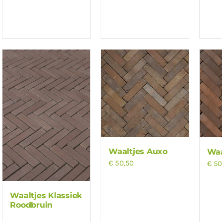
Waaltjes Auxo
Waa
€
50,50
€
50
Waaltjes Klassiek
Roodbruin