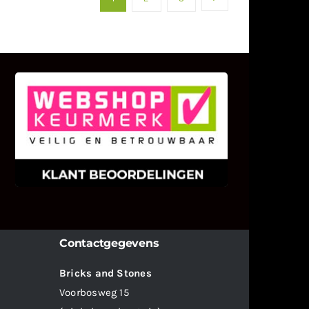
KLANT BEOORDELINGEN
We zijn er zeer op gesteld om te
weten wat u als klant van ons en
onze diensten vindt.
Contactgegevens
Bricks and Stones
Voorbosweg 15