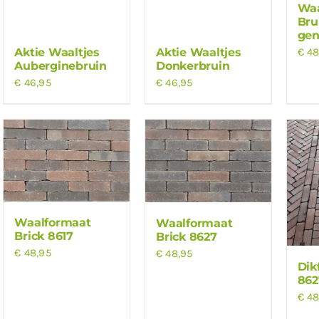
Waa
Bru
gen
Aktie Waaltjes
Aktie Waaltjes
€
48
Auberginebruin
Donkerbruin
€
46,95
€
46,95
Waalformaat
Waalformaat
Brick 8617
Brick 8627
€
48,95
€
48,95
Dik
862
€
48