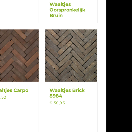
Waaltjes
Oorspronkelijk
Bruin
ltjes Carpo
Waaltjes Brick
8984
,50
€
59,95