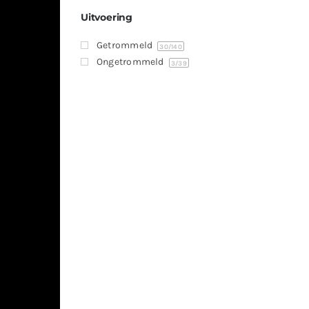
Uitvoering
Getrommeld
30
/140
Ongetrommeld
3
/39