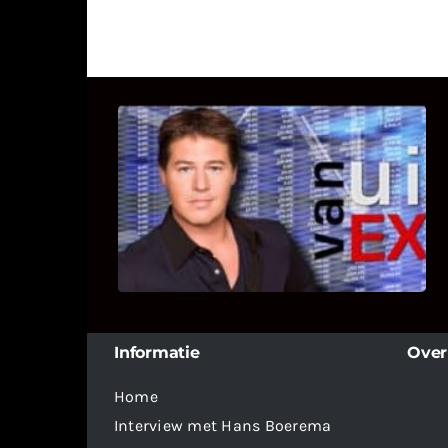
UITSTEL VAN EXECUTIE
Bekijk hier de fragmenten van de
deelname van Bricks and Stones aan
dit programma.
Informatie
Over
Home
Interview met Hans Boerema