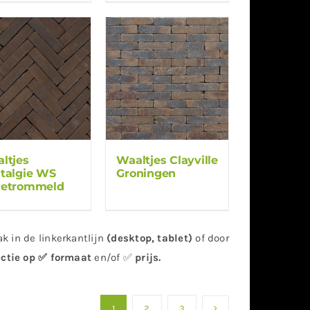
ltjes
Waaltjes Clayville
talgie WS
Groningen
getrommeld
k in de linkerkantlijn
(desktop, tablet)
of door
ectie op ✅ formaat
en/of ✅
prijs
.
1
2
3