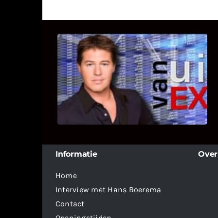
UITSTEL VAN EXECUTIE
Bekijk hier de fragmenten van de
deelname van Bricks and Stones aan
dit programma.
Informatie
Over
Home
Interview met Hans Boerema
Contact
Openingstijden