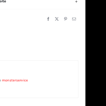
erte
ze
monsterservice