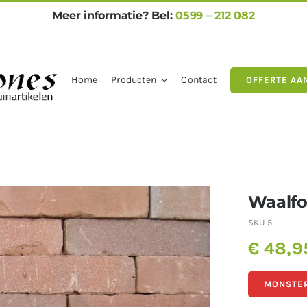
Meer informatie? Bel:
0599 – 212 082
Home
Producten
Contact
OFFERTE AA
gels
Natuursteen
Betontegel
Waalfo
SKU
5
€
48,9
MONSTER