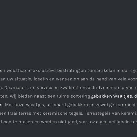
en webshop in exclusieve bestrating en tuinartikelen in de re
an uw situatie, ideeën en wensen en aan de hand van vele vo
. Daarnaast zijn service en kwaliteit onze drijfveren om u van d
aten. Wij bieden naast een ruime sortering
gebakken Waaltjes
,
d
ls
. Met onze waaltjes, uiteraard gebakken en zowel getrommeld 
een fraai terras met keramische tegels. Terrastegels van keramis
choon te maken en worden niet glad, wat uw eigen veiligheid te