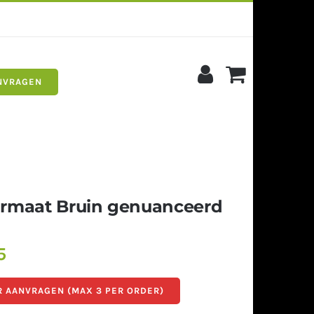
NVRAGEN
s
Siergrind
rmaat Bruin genuanceerd
5
 AANVRAGEN (MAX 3 PER ORDER)