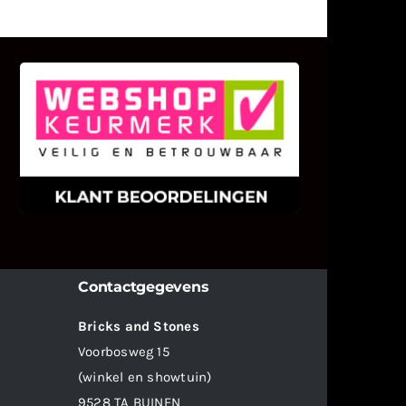
KLANT BEOORDELINGEN
We zijn er zeer op gesteld om te
weten wat u als klant van ons en
onze diensten vindt.
Contactgegevens
Bricks and Stones
Voorbosweg 15
(winkel en showtuin)
9528 TA BUINEN