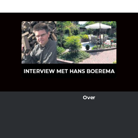
INTERVIEW MET HANS
BOEREMA
Hoe Bricks and Stones ontstaan is en
wat Hans Boerema motiveert in de
wereld van klinkers en tegels!
Over