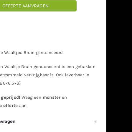
OFFERTE AANVRAGEN
 Waaltjes Bruin genuanceerd.
n Waaltje Bruin genuanceerd is een gebakken
getrommeld verkrijgbaar is. Ook leverbaar in
(20×6.5×6).
 geprijsd!
Vraag
een
monster
en
e offerte
aan.
nvragen