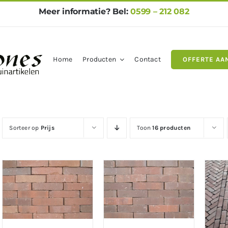
Meer informatie? Bel:
0599 – 212 082
Home
Producten
Contact
OFFERTE AA
gels
Natuursteen
Betontegel
Sorteer op
Prijs
Toon
16 producten