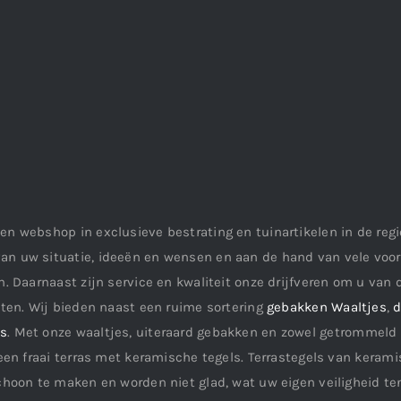
en webshop in exclusieve bestrating en tuinartikelen in de re
an uw situatie, ideeën en wensen en aan de hand van vele vo
. Daarnaast zijn service en kwaliteit onze drijfveren om u van d
aten. Wij bieden naast een ruime sortering
gebakken Waaltjes
,
d
ls
. Met onze waaltjes, uiteraard gebakken en zowel getrommeld 
een fraai terras met keramische tegels. Terrastegels van keramis
choon te maken en worden niet glad, wat uw eigen veiligheid te