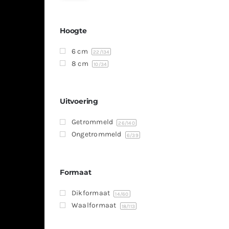
Hoogte
6 cm
22
/134
8 cm
10
/34
Uitvoering
Getrommeld
26
/140
Ongetrommeld
6
/39
Formaat
Dikformaat
14
/60
Waalformaat
18
/113