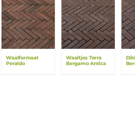
Waaltjes Terra
Dik
Waalformaat
Bergamo Antica
Be
Peraldo