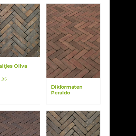
ltjes Oliva
,95
Dikformaten
Peraldo