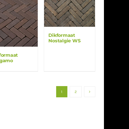
Dikformaat
Nostalgie WS
formaat
rgamo
1
2