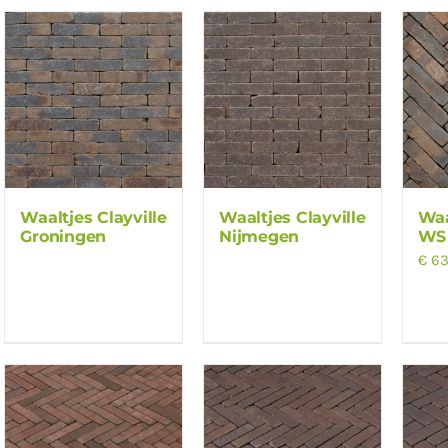
Waaltjes Clayville
Waaltjes Clayville
Waa
Groningen
Nijmegen
WS
€
63