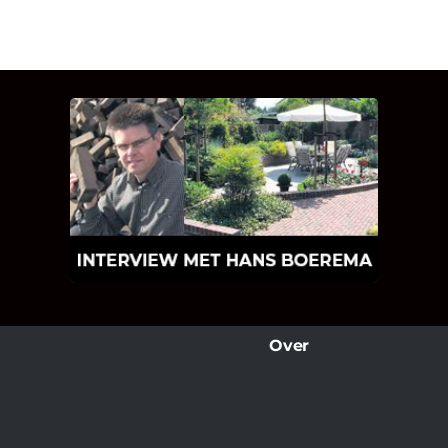
INTERVIEW MET HANS
BOEREMA
Hoe Bricks and Stones ontstaan is en
wat Hans Boerema motiveert in de
wereld van klinkers en tegels!
Over