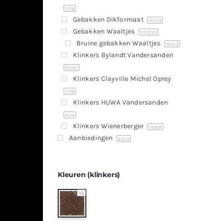
3
/18
Gebakken Dikformaat
14
/53
Gebakken Waaltjes
37
/232
Bruine gebakken Waaltjes
19
/33
Klinkers Bylandt Vandersanden
10
/32
Klinkers Clayville Michel Oprey
2
/18
Klinkers HUWA Vandersanden
4
/14
Klinkers Wienerberger
13
/69
Aanbiedingen
2
/23
Kleuren (klinkers)
32