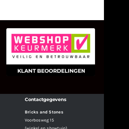
KLANT BEOORDELINGEN
We zijn er zeer op gesteld om te
weten wat u als klant van ons en
onze diensten vindt.
Contactgegevens
Bricks and Stones
Voorbosweg 15
(winkel en showtuin)