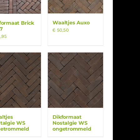
Waaltjes Auxo
formaat Brick
7
€
50,50
,95
ltjes
Dikformaat
talgie WS
Nostalgie WS
getrommeld
ongetrommeld