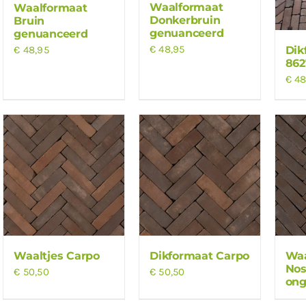
Waalformaat
Waalformaat
Donkerbruin
Bruin
genuanceerd
genuanceerd
€
48,95
Dik
€
48,95
862
€
48
Waaltjes Carpo
Dikformaat Carpo
Waa
Nos
€
50,50
€
50,50
on