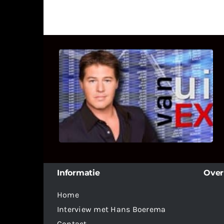
UITSTEL VAN EXECUTIE
Bekijk hier de fragmenten van de
deelname van Bricks and Stones aan
dit programma.
Informatie
Over
Home
Interview met Hans Boerema
Contact