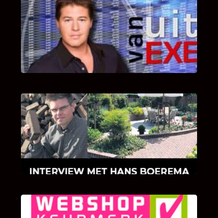
UITSTEL VAN EXECUTIE
Bekijk hier de fragmenten van de deelname
van Bricks and Stones aan dit programma.
INTERVIEW MET HANS BOEREMA
Hoe Bricks and Stones ontstaan is en wat
Hans Boerema motiveert in de wereld van
klinkers en tegels!
KLANT BEOORDELINGEN