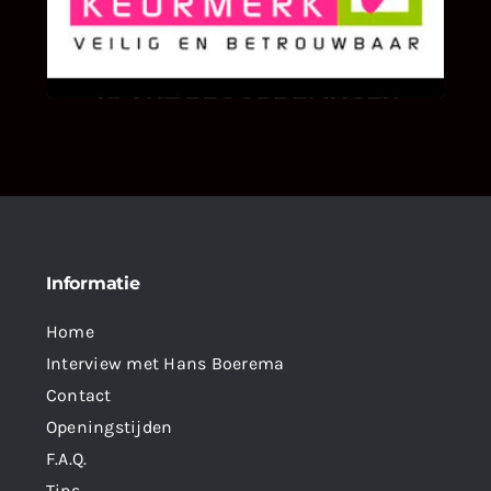
We zijn er zeer op gesteld om te weten wat u
als klant van ons en onze diensten vindt.
Informatie
Home
Interview met Hans Boerema
Contact
Openingstijden
F.A.Q.
Tips