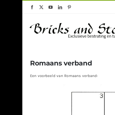
Ga
naar
inhoud
Gebakken klinkers
Keramische Te
Romaans verband
Een voorbeeld van Romaans verband: