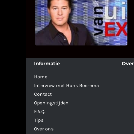
UITSTEL VAN EXECUTIE
Bekijk hier de fragmenten van de
deelname van Bricks and Stones aan
dit programma.
Informatie
Over
Home
Interview met Hans Boerema
Contact
Openingstijden
F.A.Q.
Tips
Over ons