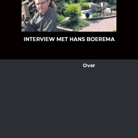
INTERVIEW MET HANS
BOEREMA
Hoe Bricks and Stones ontstaan is en
wat Hans Boerema motiveert in de
wereld van klinkers en tegels!
Over