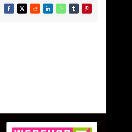
Facebook
X
Reddit
LinkedIn
WhatsApp
Tumblr
Pinterest