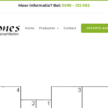
Meer informatie? Bel:
0599 – 212 082
Home
Producten
Contact
OFFERTE AA
gels
Natuursteen
Betontegel