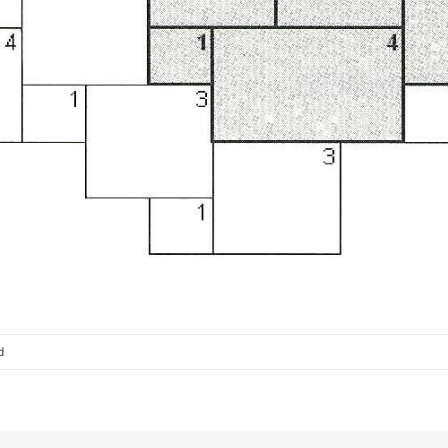
voor
d
Romaans
verband