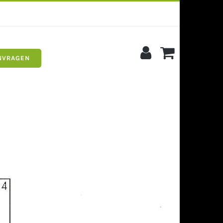
NVRAGEN
s
Siergrind