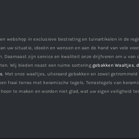
en webshop in exclusieve bestrating en tuinartikelen in de re
an uw situatie, ideeën en wensen en aan de hand van vele vo
. Daarnaast zijn service en kwaliteit onze drijfveren om u van d
aten. Wij bieden naast een ruime sortering
gebakken Waaltjes
,
d
ls
. Met onze waaltjes, uiteraard gebakken en zowel getrommeld 
een fraai terras met keramische tegels. Terrastegels van keramis
choon te maken en worden niet glad, wat uw eigen veiligheid te