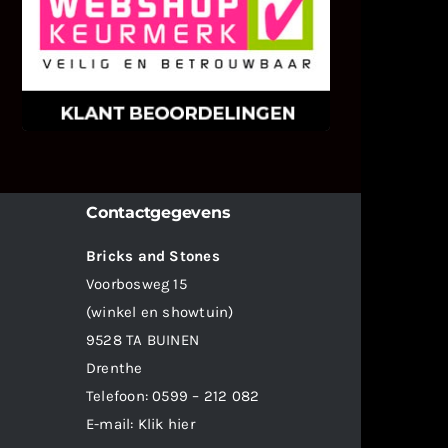
KLANT BEOORDELINGEN
We zijn er zeer op gesteld om te
weten wat u als klant van ons en
onze diensten vindt.
Contactgegevens
Bricks and Stones
Voorbosweg 15
(winkel en showtuin)
9528 TA BUINEN
Drenthe
Telefoon:
0599 – 212 082
E-mail:
Klik hier